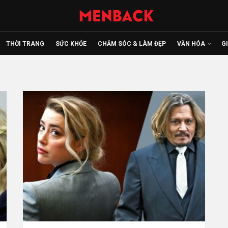
THỜI TRANG
SỨC KHỎE
CHĂM SÓC & LÀM ĐẸP
VĂN HÓA
G