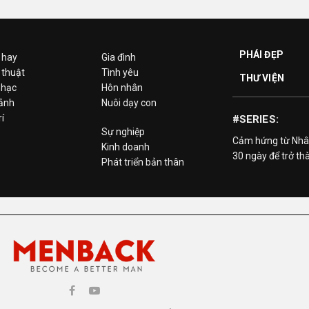
PHÁI ĐẸP
 hay
Gia đình
 thuật
Tình yêu
THƯ VIỆN
hạc
Hôn nhân
 ảnh
Nuôi dạy con
rí
#SERIES:
Sự nghiệp
Cảm hứng từ Nhâ
Kinh doanh
30 ngày để trở th
Phát triển bản thân