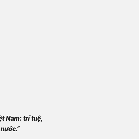
 Nam: trí tuệ,
 nước.”