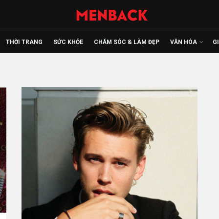
THỜI TRANG
SỨC KHỎE
CHĂM SÓC & LÀM ĐẸP
VĂN HÓA
G