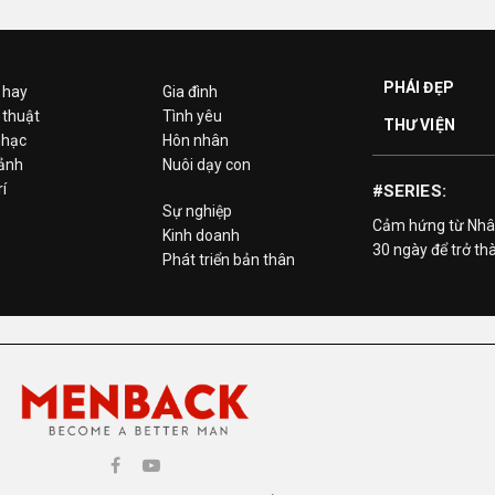
PHÁI ĐẸP
 hay
Gia đình
 thuật
Tình yêu
THƯ VIỆN
hạc
Hôn nhân
 ảnh
Nuôi dạy con
rí
#SERIES:
Sự nghiệp
Cảm hứng từ Nhâ
Kinh doanh
30 ngày để trở th
Phát triển bản thân