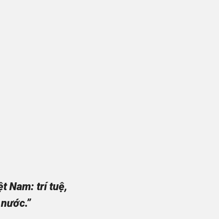
 Nam: trí tuệ,
 nước.”