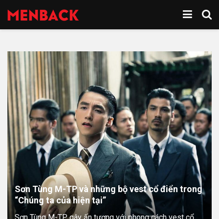
Sơn Tùng M-TP và những bộ vest cổ điển trong
“Chúng ta của hiện tại”
Sơn Tùng M-TP gây ấn tượng với phong cách vest cổ