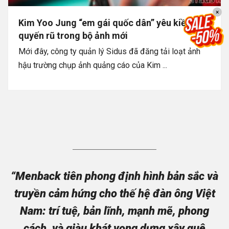
×
Kim Yoo Jung “em gái quốc dân” yêu kiều
quyến rũ trong bộ ảnh mới
Mới đây, công ty quản lý Sidus đã đăng tải loạt ảnh
hậu trường chụp ảnh quảng cáo của Kim ...
“Menback tiên phong định hình bản sắc và
truyền cảm hứng cho thế hệ đàn ông Việt
Nam: trí tuệ, bản lĩnh, mạnh mẽ, phong
cách, và giàu khát vọng dựng xây quê