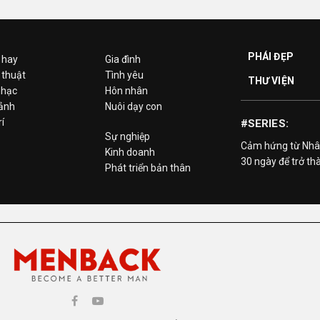
PHÁI ĐẸP
 hay
Gia đình
 thuật
Tình yêu
THƯ VIỆN
hạc
Hôn nhân
 ảnh
Nuôi dạy con
rí
#SERIES:
Sự nghiệp
Cảm hứng từ Nhâ
Kinh doanh
30 ngày để trở th
Phát triển bản thân