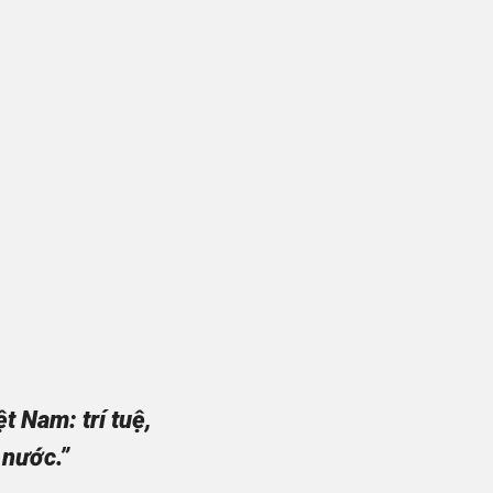
 Nam: trí tuệ,
 nước.”