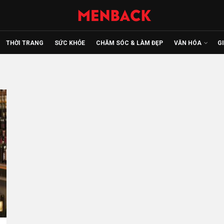
THỜI TRANG
SỨC KHỎE
CHĂM SÓC & LÀM ĐẸP
VĂN HÓA
G