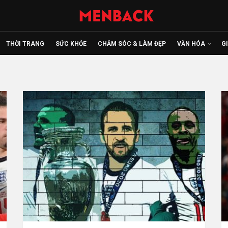
THỜI TRANG
SỨC KHỎE
CHĂM SÓC & LÀM ĐẸP
VĂN HÓA
G