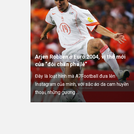
Arjen Robben ở Euro 2004, vị thế mới
của “đôi chân pha lê”
Đây là loạt hình mà A7Football đưa lên
Instagram của mình, với sắc áo da cam huyền
thoại, những gương ...