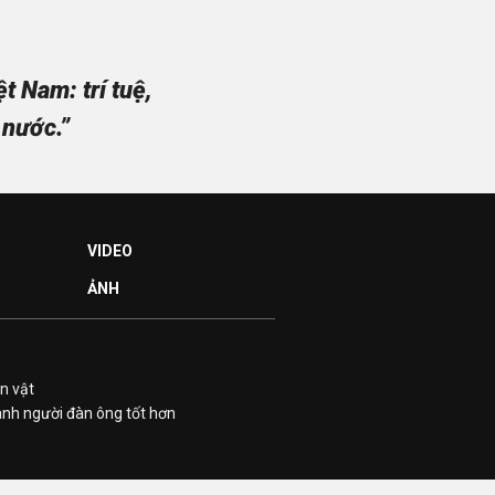
 Nam: trí tuệ,
 nước.”
VIDEO
ẢNH
n vật
ành người đàn ông tốt hơn