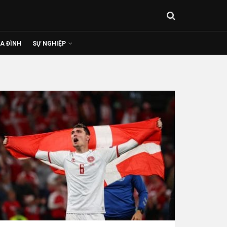
IA ĐÌNH
SỰ NGHIỆP