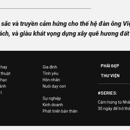
sắc và truyền cảm hứng cho thế hệ đàn ông Việt
ách, và giàu khát vọng dựng xây quê hương đất
PHÁI ĐẸP
 hay
Gia đình
 thuật
Tình yêu
THƯ VIỆN
hạc
Hôn nhân
 ảnh
Nuôi dạy con
rí
#SERIES:
Sự nghiệp
Cảm hứng từ Nhâ
Kinh doanh
30 ngày để trở th
Phát triển bản thân