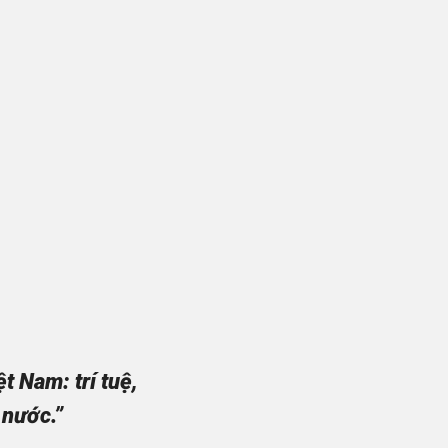
 Nam: trí tuệ,
 nước.”