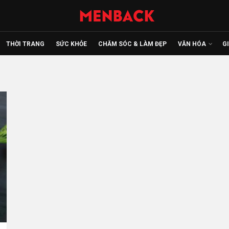
THỜI TRANG
SỨC KHỎE
CHĂM SÓC & LÀM ĐẸP
VĂN HÓA
G