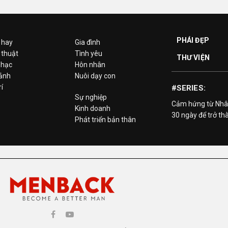
PHÁI ĐẸP
 hay
Gia đình
 thuật
Tình yêu
THƯ VIỆN
hạc
Hôn nhân
 ảnh
Nuôi dạy con
rí
#SERIES:
Sự nghiệp
Cảm hứng từ Nhâ
Kinh doanh
30 ngày để trở th
Phát triển bản thân