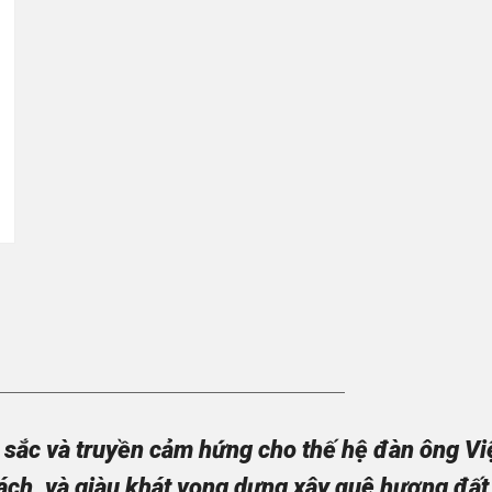
sắc và truyền cảm hứng cho thế hệ đàn ông Việt
ách, và giàu khát vọng dựng xây quê hương đất