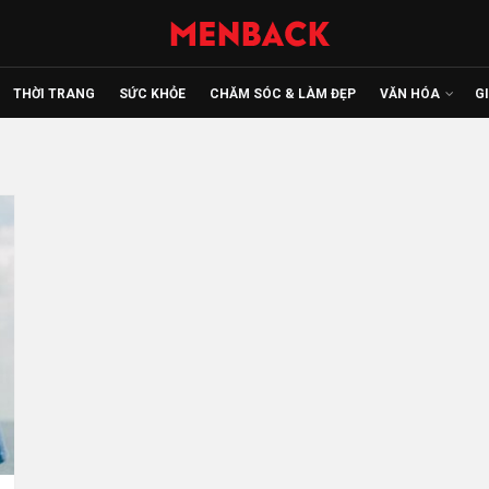
THỜI TRANG
SỨC KHỎE
CHĂM SÓC & LÀM ĐẸP
VĂN HÓA
G