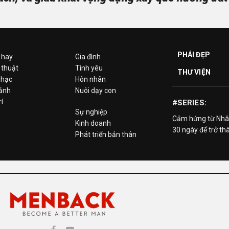
PHÁI ĐẸP
 hay
Gia đình
 thuật
Tình yêu
THƯ VIỆN
hạc
Hôn nhân
 ảnh
Nuôi dạy con
rí
#SERIES:
Sự nghiệp
Cảm hứng từ Nhâ
Kinh doanh
30 ngày để trở th
Phát triển bản thân