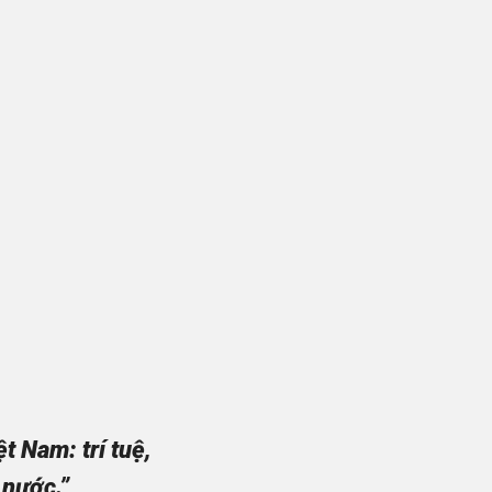
 Nam: trí tuệ,
 nước.”