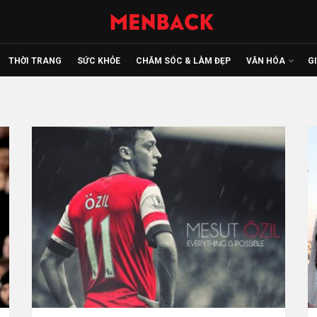
THỜI TRANG
SỨC KHỎE
CHĂM SÓC & LÀM ĐẸP
VĂN HÓA
G