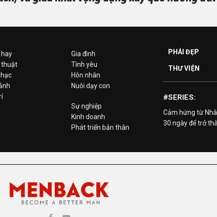
PHÁI ĐẸP
 hay
Gia đình
 thuật
Tình yêu
THƯ VIỆN
hạc
Hôn nhân
 ảnh
Nuôi dạy con
rí
#SERIES:
Sự nghiệp
Cảm hứng từ Nhâ
Kinh doanh
30 ngày để trở th
Phát triển bản thân