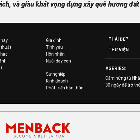
ách, và giàu khát vọng dựng xây quê hương đất
PHÁI ĐẸP
 hay
Gia đình
 thuật
Tình yêu
THƯ VIỆN
hạc
Hôn nhân
 ảnh
Nuôi dạy con
rí
#SERIES:
Sự nghiệp
Cảm hứng từ Nhâ
Kinh doanh
30 ngày để trở th
Phát triển bản thân