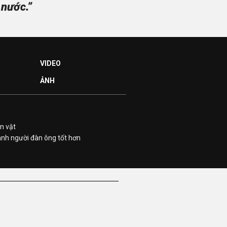
 nước.”
VIDEO
ẢNH
n vật
ành người đàn ông tốt hơn