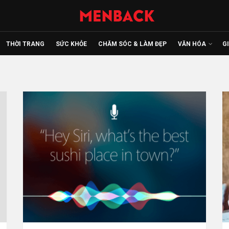
THỜI TRANG
SỨC KHỎE
CHĂM SÓC & LÀM ĐẸP
VĂN HÓA
G