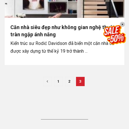
×
Căn nhà siêu đẹp như không gian nghệ thuật
tràn ngập ánh nắng
Kiến trúc sư Rodić Davidson đã biến một căn nhà cũ
được xây dựng từ thế kỷ 19 trở thành ...
1
2
3