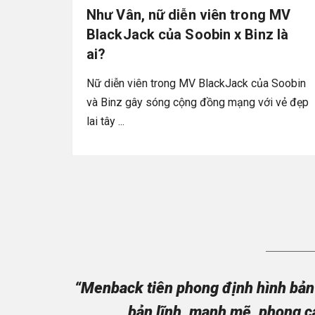
Như Vân, nữ diễn viên trong MV
BlackJack của Soobin x Binz là
ai?
Nữ diễn viên trong MV BlackJack của Soobin
và Binz gây sóng cộng đồng mạng với vẻ đẹp
lai tây ...
“Menback tiên phong định hình bản 
bản lĩnh, mạnh mẽ, phong c