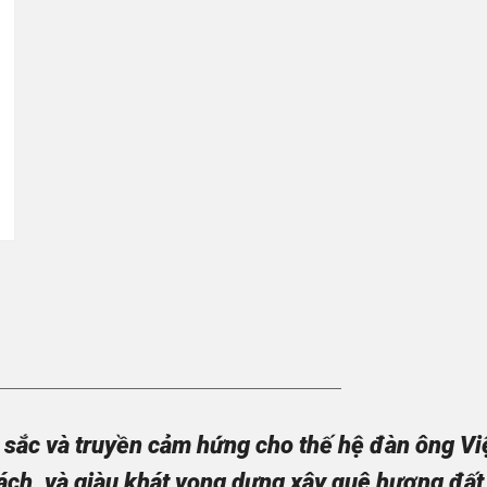
sắc và truyền cảm hứng cho thế hệ đàn ông Việt
ách, và giàu khát vọng dựng xây quê hương đất