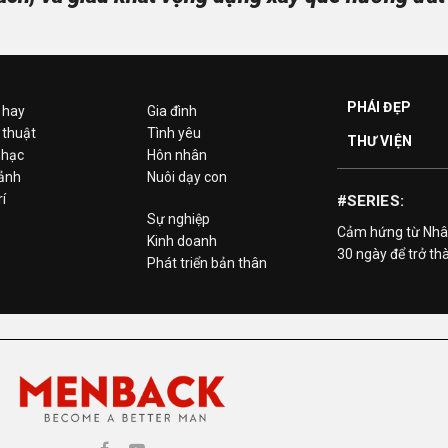
PHÁI ĐẸP
 hay
Gia đình
 thuật
Tình yêu
THƯ VIỆN
hạc
Hôn nhân
 ảnh
Nuôi dạy con
rí
#SERIES:
Sự nghiệp
Cảm hứng từ Nhâ
Kinh doanh
30 ngày để trở th
Phát triển bản thân