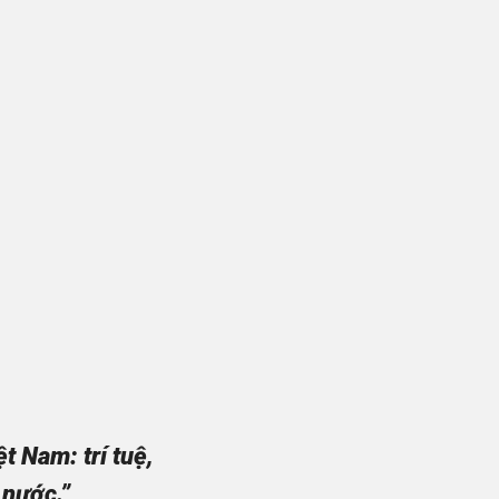
 Nam: trí tuệ,
 nước.”