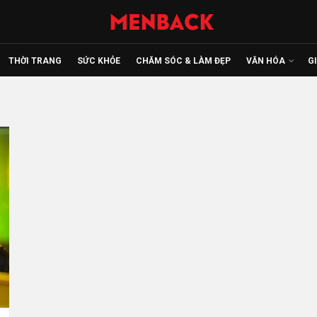
THỜI TRANG
SỨC KHỎE
CHĂM SÓC & LÀM ĐẸP
VĂN HÓA
G