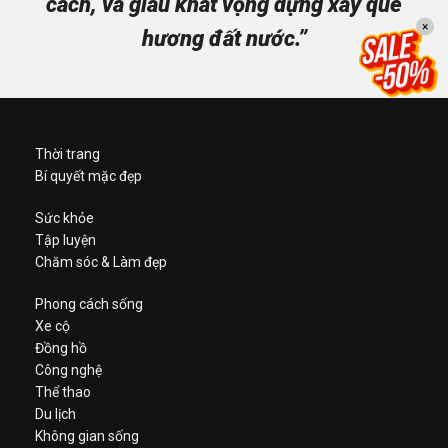
cách, và giàu khát vọng dựng xây quê
×
hương đất nước.”
Thời trang
Bí quyết mặc đẹp
Sức khỏe
Tập luyện
Chăm sóc & Làm đẹp
Phong cách sống
Xe cộ
Đồng hồ
Công nghệ
Thể thao
Du lịch
Không gian sống