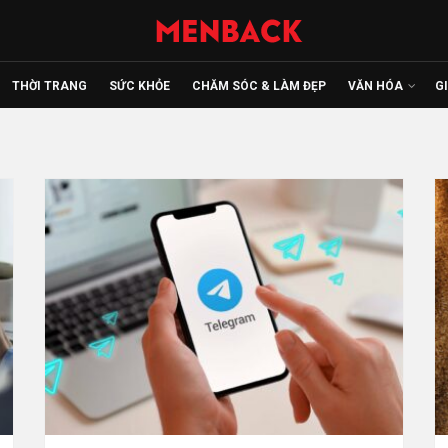
THỜI TRANG
SỨC KHỎE
CHĂM SÓC & LÀM ĐẸP
VĂN HÓA
G