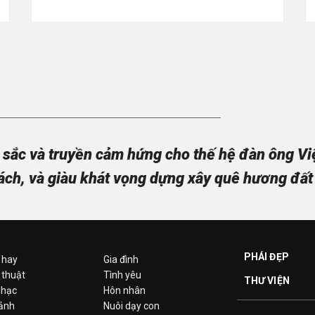
sắc và truyền cảm hứng cho thế hệ đàn ông Việt
ách, và giàu khát vọng dựng xây quê hương đất
PHÁI ĐẸP
 hay
Gia đình
 thuật
Tình yêu
THƯ VIỆN
hạc
Hôn nhân
 ảnh
Nuôi dạy con