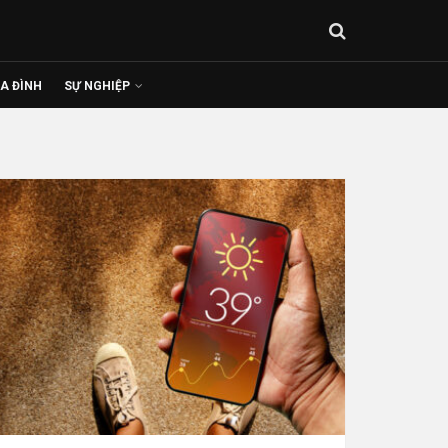
IA ĐÌNH
SỰ NGHIỆP