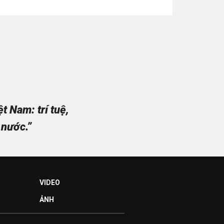
 Nam: trí tuệ,
 nước.”
VIDEO
ẢNH