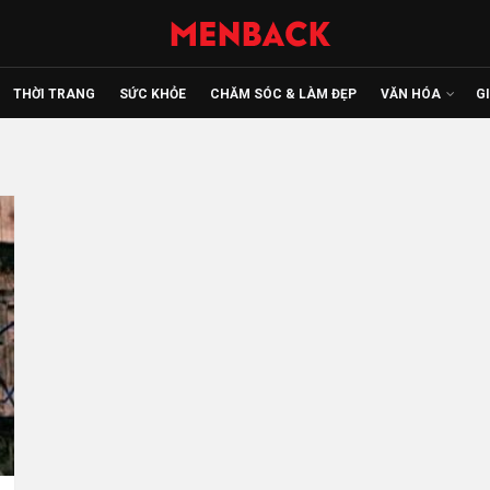
THỜI TRANG
SỨC KHỎE
CHĂM SÓC & LÀM ĐẸP
VĂN HÓA
G