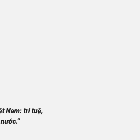
 Nam: trí tuệ,
 nước.”