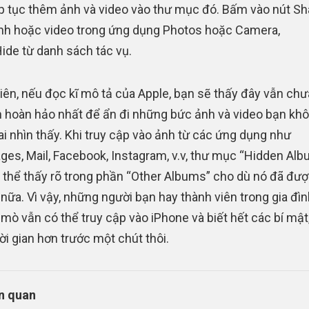
ếp tục thêm ảnh và video vào thư mục đó. Bấm vào nút Sh
h hoặc video trong ứng dụng Photos hoặc Camera,
ide từ danh sách tác vụ.
iên, nếu đọc kĩ mô tả của Apple, bạn sẽ thấy đây vẫn chư
h hoàn hảo nhất để ẩn đi những bức ảnh và video bạn kh
i nhìn thấy. Khi truy cập vào ảnh từ các ứng dụng như
es, Mail, Facebook, Instagram, v.v, thư mục “Hidden Alb
 thể thấy rõ trong phần “Other Albums” cho dù nó đã đượ
nữa. Vì vậy, những người bạn hay thành viên trong gia đìn
ò mò vẫn có thể truy cập vào iPhone và biết hết các bí mật,
ời gian hơn trước một chút thôi.
ên quan