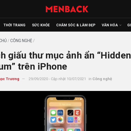
THỜI TRANG
SỨC KHỎE
CHĂM SÓC & LÀM ĐẸP
VĂN HÓA
G
CHỦ
/
CÔNG NGHỆ
/
h giấu thư mục ảnh ẩn “Hidden
um” trên iPhone
ọc Trương
29/09/2020 - Cập nhật 10/07/2021
in
Công nghệ