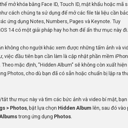
 thể mở khóa bằng Face ID, Touch ID, mật khẩu hoặc mã s
như cách chúng ta sử dụng để mở các file tài liệu cần bả
các ứng dụng Notes, Numbers, Pages và Keynote. Tuy
 iOS 14 có một giải pháp hay ho hơn để ẩn thư mục này đi
n không cho người khác xem được những tấm ảnh và vi
tư, việc đầu tiên bạn cần làm là cập nhật phần mềm iPhon
. Theo mặc định, “Hidden Album” sẽ không còn xuất hiện
ng Photos, cho dù bạn đã có sẵn hoặc chuẩn bị lập ra t
/tắt thư mục này và tìm các bức ảnh và video bí mật, bạn
gs > Photos
, bật lựa chọn
Hidden Album
lên, sau đó vào
 Albums
trong ứng dụng
Photos
.