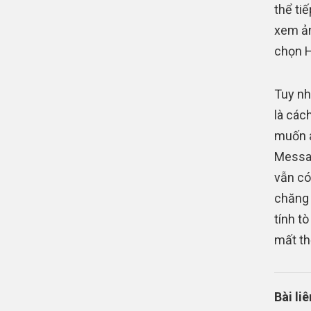
thể ti
xem ản
chọn H
Tuy nh
là các
muốn a
Messag
vẫn có
chăng 
tính t
mất th
Bài li