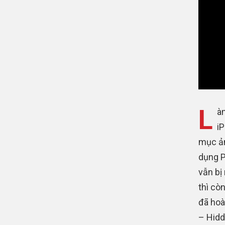
L
à
iP
mục ản
dụng P
vẫn bị
thì cò
đã hoà
– Hidd