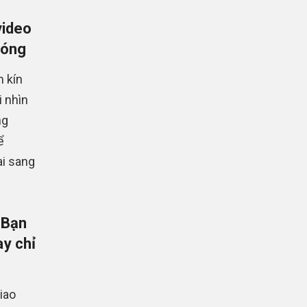
video
hóng
 kín
 nhìn
ng
ể
i sang
 Bạn
y chỉ
iao