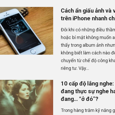
Cách ẩn giấu ảnh và 
trên iPhone nhanh c
Đôi khi có những điều thầm
hoặc bí mật không muốn ai
thấy trong album ảnh như
không biết làm cách nào đ
chuyển từ chế độ công kha
riêng tư. Vậy...
10 cấp độ lắng nghe:
đang thực sự nghe ha
đang… “ở đó”?
Trong hàng trăm kỹ năng g