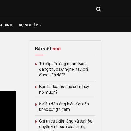
IA ĐÌNH
SỰ NGHIỆP
Bài viết
mới
10 cấp độ lắng nghe: Bạn
đang thực sự nghe hay chỉ
đang… “ở đó”?
Bạn là đóa hoa nở sớm hay
nở muộn?
5 điều đàn ông hiện đại cần
khắc cốt ghi tâm
Giá trị của đàn ông và sự hòa
quyện vĩnh cửu của thân,