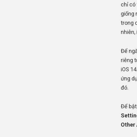
chỉ có
giống 
trong 
nhiên,
Để ngă
riêng 
iOS 14
ứng dụ
đó.
Để bật
Settin
Other