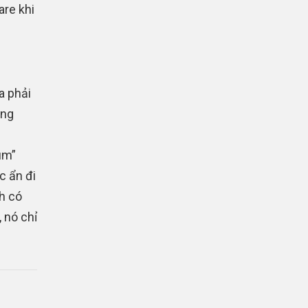
are khi
a phải
ông
um”
c ẩn đi
h có
 nó chỉ