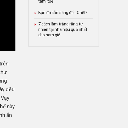
tâm, tuệ
Bạn đã sẵn sàng để… Chết?
7 cách làm trắng răng tự
nhiên tại nhà hiệu quả nhất
cho nam giới
trên
thư
ứng
này đều
. Vậy
chế này
nh ẩn