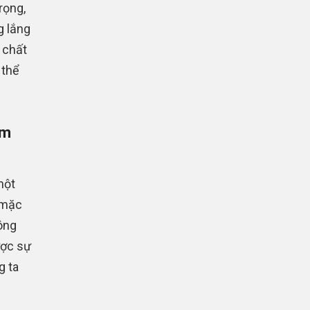
trọng,
g lắng
 chất
 thể
ớm
một
 mặc
ông
ược sự
g ta