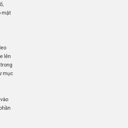
ố,
o mật
.
deo
e lên
 trong
hư mục
 vào
 phần