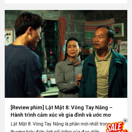
[Review phim] Lật Mặt 8: Vòng Tay Nắng –
Hành trình cảm xúc về gia đình và ước mơ
×
Lật Mặt 8: Vòng Tay Nắng là phần mới nhất trong
thương hiệu điện ảnh nổi tiếng của đạo diễn...