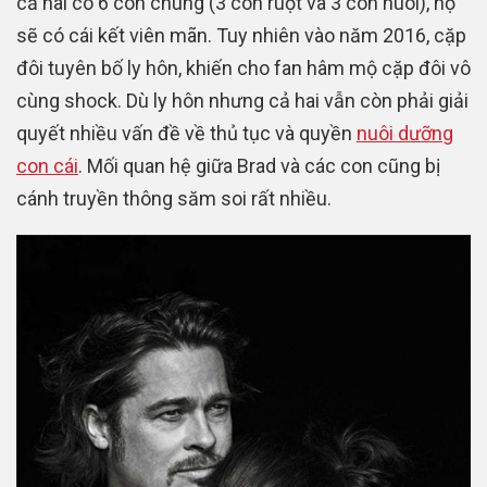
cả hai có 6 con chung (3 con ruột và 3 con nuôi), họ
sẽ có cái kết viên mãn. Tuy nhiên vào năm 2016, cặp
đôi tuyên bố ly hôn, khiến cho fan hâm mộ cặp đôi vô
cùng shock. Dù ly hôn nhưng cả hai vẫn còn phải giải
quyết nhiều vấn đề về thủ tục và quyền
nuôi dưỡng
con cái
. Mối quan hệ giữa Brad và các con cũng bị
cánh truyền thông săm soi rất nhiều.