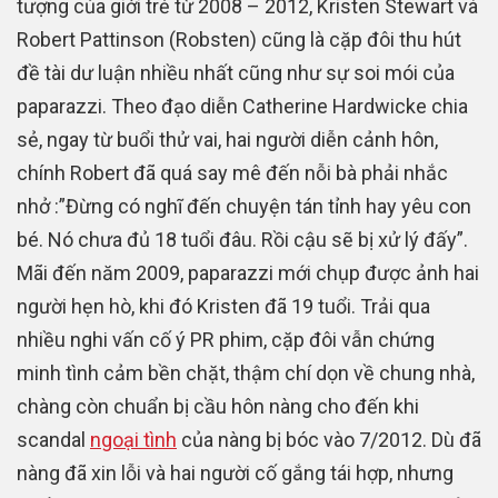
tượng của giới trẻ từ 2008 – 2012, Kristen Stewart và
Robert Pattinson (Robsten) cũng là cặp đôi thu hút
đề tài dư luận nhiều nhất cũng như sự soi mói của
paparazzi. Theo đạo diễn Catherine Hardwicke chia
sẻ, ngay từ buổi thử vai, hai người diễn cảnh hôn,
chính Robert đã quá say mê đến nỗi bà phải nhắc
nhở :”Đừng có nghĩ đến chuyện tán tỉnh hay yêu con
bé. Nó chưa đủ 18 tuổi đâu. Rồi cậu sẽ bị xử lý đấy”.
Mãi đến năm 2009, paparazzi mới chụp được ảnh hai
người hẹn hò, khi đó Kristen đã 19 tuổi. Trải qua
nhiều nghi vấn cố ý PR phim, cặp đôi vẫn chứng
minh tình cảm bền chặt, thậm chí dọn về chung nhà,
chàng còn chuẩn bị cầu hôn nàng cho đến khi
scandal
ngoại tình
của nàng bị bóc vào 7/2012. Dù đã
nàng đã xin lỗi và hai người cố gắng tái hợp, nhưng