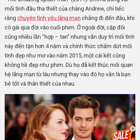
mối tình đầu tha thiết của chàng Andrew, chỉ tiếc
rằng
chuyện tình yêu lãng mạn
chẳng đi đến đâu, khi
cô gái qua đời vào cuối phim. Ở ngoài đời, cặp đôi
cũng nhiều lần “hợp – tan” nhưng vẫn duy trì mối tình
này đến tận hơn 4 năm và chính thức chấm dứt mối
tình đẹp như mơ vào năm 2015, một cái kết cũng
không hề đẹp như phim. Dù họ đã kết thúc mối quan
hệ lãng mạn từ lâu nhưng thay vào đó họ vẫn là bạn
bè tốt và thân thiết của nhau.
×