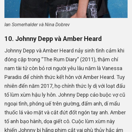
Ian Somerhalder và Nina Dobrev
10. Johnny Depp và Amber Heard
Johnny Depp và Amber Heard nảy sinh tình cảm khi
đóng cặp trong “The Rum Diary” (2011), thậm chí
nam tài tử còn bỏ rơi người yêu lâu năm là Vanessa
Paradis để chính thức kết hôn với Amber Heard. Tuy
nhiên đến năm 2017, họ chính thức ly dị với loạt đấu
tố lùm xùm hậu ly hôn. Johnny Depp cáo buộc vợ cũ
ngoại tình, phóng uế trên giường, đấm anh, dí mẩu
thuốc lá vào mặt và cắt đứt đốt ngón tay anh. Amber
tố anh bạo hành, dọa giết cô. Cuộc lùm xùm này
khiến Johnny bị hãng phim cắt vai phù thủy hắc ám