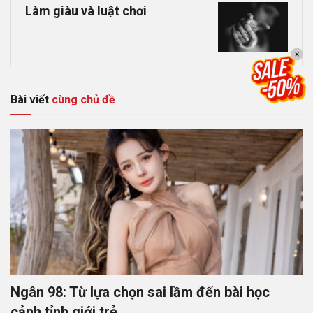
Làm giàu và luật chơi
×
Bài viết
cùng chủ đề
Ngân 98: Từ lựa chọn sai lầm đến bài học
cảnh tỉnh giới trẻ