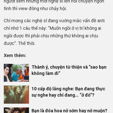
người xem nhưng mời nghệ sĩ lên nói chuyện ngôn
tình thì view đông như chảy hội.
Chỉ mong các nghệ sĩ đang vướng mắc vấn đề anti
chỉ nhớ 1 câu thế này: “Muốn ngồi ở vị trí không ai
ngồi được thì phải chịu những thứ không ai chịu
được”. Thế thôi.
Xem thêm:
Thành ý, chuyện từ thiện và “sao bạn
không làm đi”
10 cấp độ lắng nghe: Bạn đang thực
sự nghe hay chỉ đang… “ở đó”?
Bạn là đóa hoa nở sớm hay nở muộn?