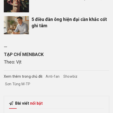
5 điều đàn ông hiện đại cần khắc cốt
ghi tâm
—
TẠP CHÍ MENBACK
Theo: Vịt
Xem thêm trong chủ đề:
Anti-fan
Showbiz
Sơn Tùng M-TP
Bài viết
nổi bật