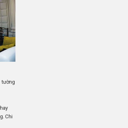
n tường
thay
g. Chi