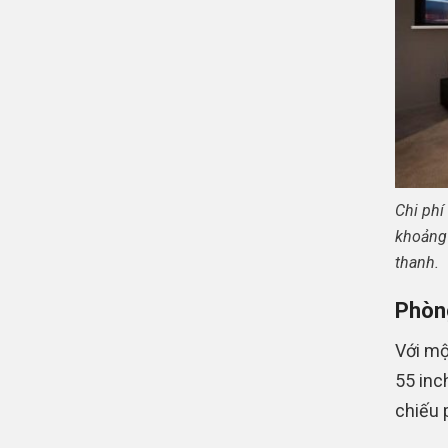
Chi phí
khoảng 
thanh.
Phòng
Với mộ
55 inc
chiếu 