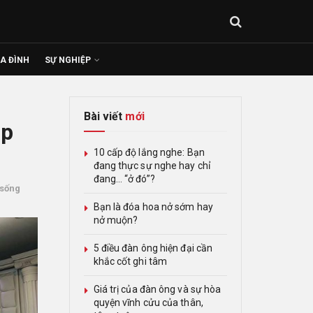
IA ĐÌNH
SỰ NGHIỆP
Bài viết
mới
ạp
10 cấp độ lắng nghe: Bạn
đang thực sự nghe hay chỉ
đang… “ở đó”?
sống
Bạn là đóa hoa nở sớm hay
nở muộn?
5 điều đàn ông hiện đại cần
khắc cốt ghi tâm
Giá trị của đàn ông và sự hòa
quyện vĩnh cửu của thân,