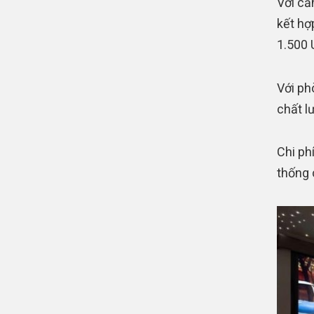
Với că
kết hợ
1.500 
Với ph
chất l
Chi ph
thống 