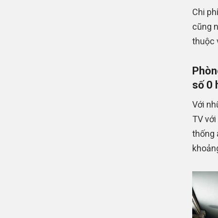
Chi ph
cũng n
thuộc 
Phòng
số 0 
Với nh
TV với
thống â
khoảng