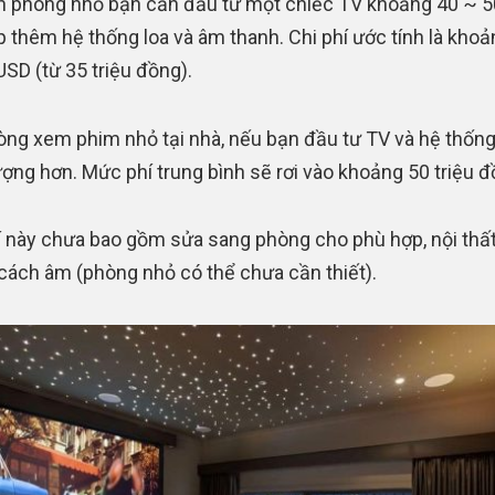
n phòng nhỏ bạn cần đầu tư một chiếc TV khoảng 40 ~ 5
p thêm hệ thống loa và âm thanh. Chi phí ước tính là khoả
USD (từ 35 triệu đồng).
òng xem phim nhỏ tại nhà, nếu bạn đầu tư TV và hệ thống
ượng hơn. Mức phí trung bình sẽ rơi vào khoảng 50 triệu đ
í này chưa bao gồm sửa sang phòng cho phù hợp, nội thất
cách âm (phòng nhỏ có thể chưa cần thiết).