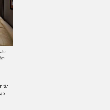
 vào
 âm
n từ
rạp