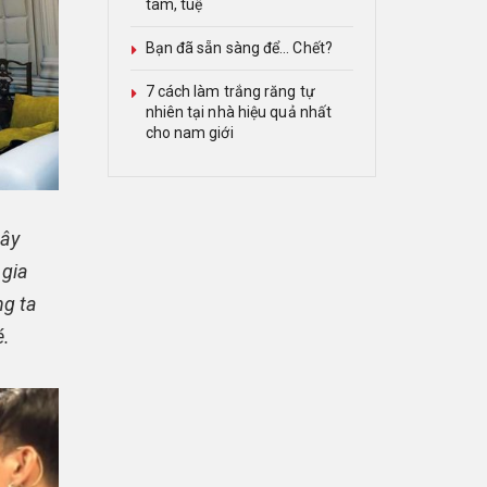
tâm, tuệ
Bạn đã sẵn sàng để… Chết?
7 cách làm trắng răng tự
nhiên tại nhà hiệu quả nhất
cho nam giới
xây
 gia
ng ta
é.