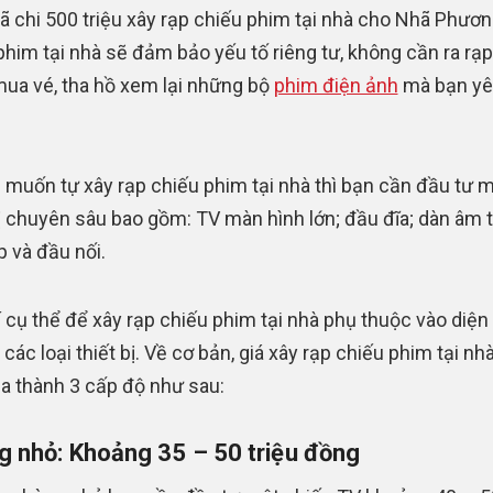
đã chi 500 triệu xây rạp chiếu phim tại nhà cho Nhã Phươn
phim tại nhà sẽ đảm bảo yếu tố riêng tư, không cần ra rạ
ua vé, tha hồ xem lại những bộ
phim điện ảnh
mà bạn yê
 muốn tự xây rạp chiếu phim tại nhà thì bạn cần đầu tư 
bị chuyên sâu bao gồm: TV màn hình lớn; đầu đĩa; dàn âm 
p và đầu nối.
í cụ thể để xây rạp chiếu phim tại nhà phụ thuộc vào diện 
các loại thiết bị. Về cơ bản, giá xây rạp chiếu phim tại nh
ia thành 3 cấp độ như sau:
 nhỏ: Khoảng 35 – 50 triệu đồng