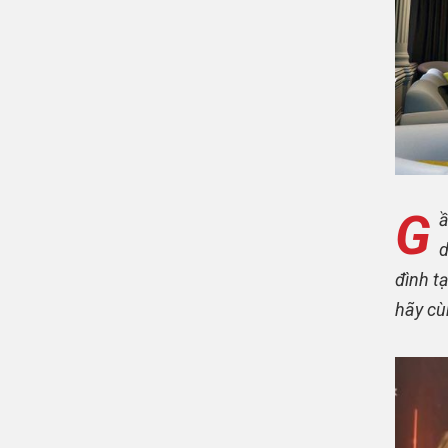
G
ầ
d
đình tạ
hãy cù