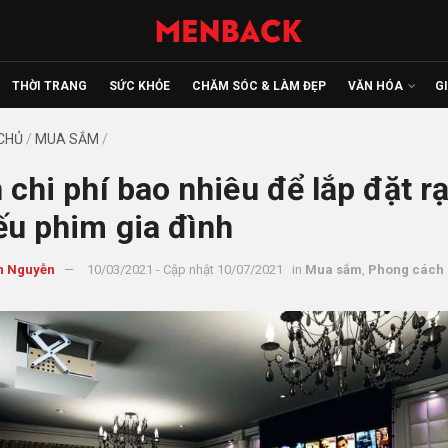
THỜI TRANG
SỨC KHỎE
CHĂM SÓC & LÀM ĐẸP
VĂN HÓA
G
CHỦ
/
MUA SẮM
/
 chi phí bao nhiêu để lắp đặt r
ếu phim gia đình
n Nguyễn
10/03/2021 - Cập nhật 10/07/2021
in
Mua sắm
,
Phong cách 