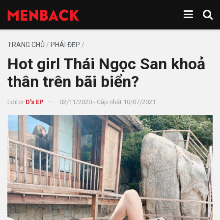
TRANG CHỦ
/
PHÁI ĐẸP
/
Hot girl Thái Ngọc San khoả
thân trên bãi biển?
Editor
D's EP
02/11/2020 - Cập nhật 10/07/2021