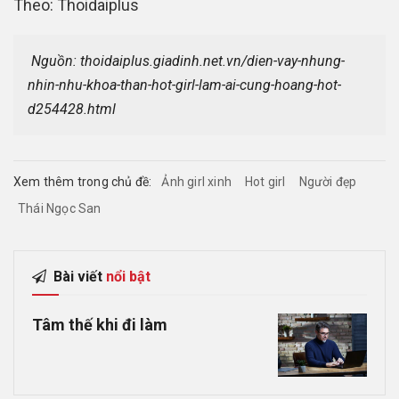
Theo: Thoidaiplus
 Nguồn: thoidaiplus.giadinh.net.vn/dien-vay-nhung-
nhin-nhu-khoa-than-hot-girl-lam-ai-cung-hoang-hot-
d254428.html
Xem thêm trong chủ đề:
Ảnh girl xinh
Hot girl
Người đẹp
Thái Ngọc San
Bài viết
nổi bật
Tâm thế khi đi làm