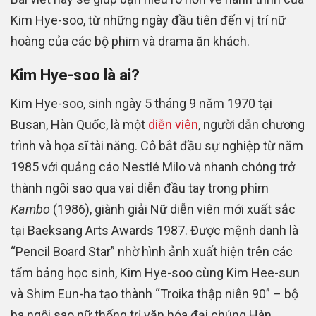
Kim Hye-soo, từ những ngày đầu tiên đến vị trí nữ
hoàng của các bộ phim và drama ăn khách.
Kim Hye-soo là ai?
Kim Hye-soo, sinh ngày 5 tháng 9 năm 1970 tại
Busan, Hàn Quốc, là một
diễn viên
, người dẫn chương
trình và họa sĩ tài năng. Cô bắt đầu sự nghiệp từ năm
1985 với quảng cáo Nestlé Milo và nhanh chóng trở
thành ngôi sao qua vai diễn đầu tay trong phim
Kambo
(1986), giành giải Nữ diễn viên mới xuất sắc
tại Baeksang Arts Awards 1987. Được mệnh danh là
“Pencil Board Star” nhờ hình ảnh xuất hiện trên các
tấm bảng học sinh, Kim Hye-soo cùng Kim Hee-sun
và Shim Eun-ha tạo thành “Troika thập niên 90” – bộ
ba ngôi sao nữ thống trị văn hóa đại chúng Hàn