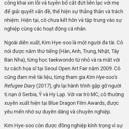
công khai xin lỗi và tuyên bố cắt đứt liên lạc với mẹ
để giải quyết vấn đề, thể hiện sự thẳng thắn và trách
nhiệm. Hiện tại, cô chưa kết hôn và tập trung vào sự
nghiệp cùng các hoạt động cá nhân.
Ngoài diễn xuất, Kim Hye-soo là một người đa tài. Cô
nói được năm thứ tiếng (Hàn, Anh, Trung, Nhật, Tây
Ban Nha), từng học taekwondo từ nhỏ và ra mắt với
tư cách họa sĩ tại Seoul Open Art Fair năm 2009. Cô
cũng đam mê tài liệu, từng tham gia
Kim Hye-soo’s
Refugee Diary
(2017), ghi lại hành trình gặp gỡ người
tị nạn ở Serbia, Ý và Hy Lạp. Với vai trò MC, cô thường
xuyên xuất hiện tại Blue Dragon Film Awards, được
yêu mến nhờ sự duyên dáng và chuyên nghiệp.
Kim Hye-soo còn được đồng nghiệp kính trọng vì sự