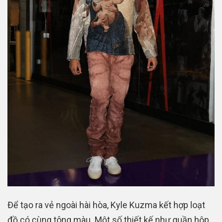
Để tạo ra vẻ ngoài hài hòa, Kyle Kuzma kết hợp loạt
đồ có cùng tông màu. Một số thiết kế như quần hộp,