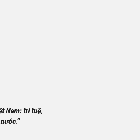
 Nam: trí tuệ,
 nước.”