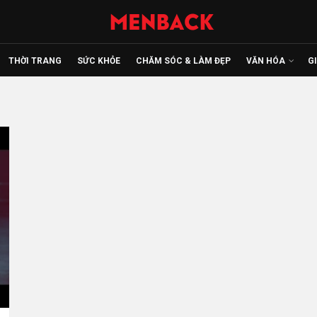
THỜI TRANG
SỨC KHỎE
CHĂM SÓC & LÀM ĐẸP
VĂN HÓA
G