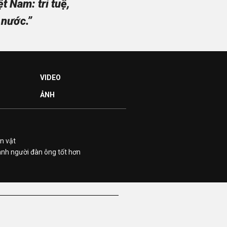
 Nam: trí tuệ,
 nước.”
VIDEO
ẢNH
n vật
ành người đàn ông tốt hơn