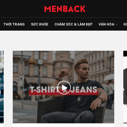
THỜI TRANG
SỨC KHỎE
CHĂM SÓC & LÀM ĐẸP
VĂN HÓA
G