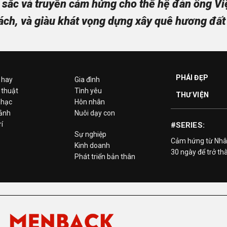
sắc và truyền cảm hứng cho thế hệ đàn ông Việt
ách, và giàu khát vọng dựng xây quê hương đất
PHÁI ĐẸP
 hay
Gia đình
 thuật
Tình yêu
THƯ VIỆN
hạc
Hôn nhân
 ảnh
Nuôi dạy con
rí
#SERIES:
Sự nghiệp
Cảm hứng từ Nhâ
Kinh doanh
30 ngày để trở th
Phát triển bản thân