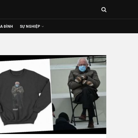
IA ĐÌNH
SỰ NGHIỆP