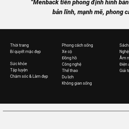
“Menback tiên phong định hình bản 
bản lĩnh, mạnh mẽ, phong c
Thời trang
Phong cách sống
Sách
Bí quyết mặc đẹp
Xe cộ
Nghệ
Đồng hồ
Âm n
Sức khỏe
Công nghệ
Điện
Tập luyện
Thể thao
Giải t
Chăm sóc & Làm đẹp
Du lịch
Không gian sống