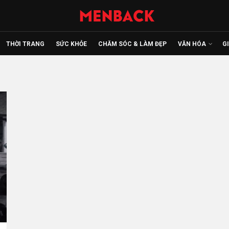
THỜI TRANG
SỨC KHỎE
CHĂM SÓC & LÀM ĐẸP
VĂN HÓA
G