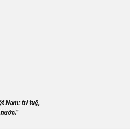
 Nam: trí tuệ,
 nước.”