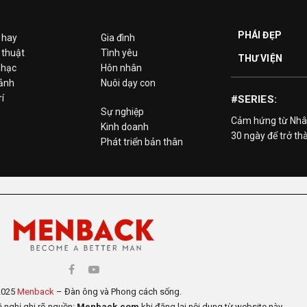
PHÁI ĐẸP
 hay
Gia đình
 thuật
Tình yêu
THƯ VIỆN
hạc
Hôn nhân
 ảnh
Nuôi dạy con
rí
#SERIES:
Sự nghiệp
Cảm hứng từ Nhâ
Kinh doanh
30 ngày để trở th
Phát triển bản thân
2025
Menback
– Đàn ông và Phong cách sống.
ề nghị ghi rõ nguồn:
Menback.com
khi đăng lại nội dung từ website này.