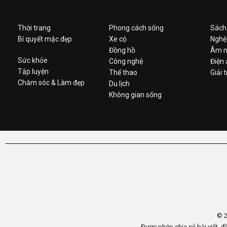
Thời trang
Phong cách sống
Sách
Bí quyết mặc đẹp
Xe cộ
Nghệ
Đồng hồ
Âm n
Sức khỏe
Công nghệ
Điện
Tập luyện
Thể thao
Giải t
Chăm sóc & Làm đẹp
Du lịch
Không gian sống
© 
Được phép chia sẻ bài viết, đ