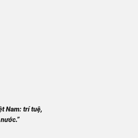
 Nam: trí tuệ,
 nước.”