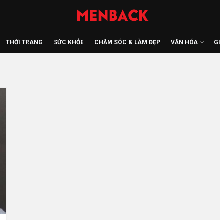
THỜI TRANG
SỨC KHỎE
CHĂM SÓC & LÀM ĐẸP
VĂN HÓA
G