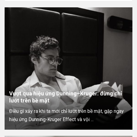
Vượt qua hiệu ứng Dunning–Kruger: đừng chỉ
lướt trên bề mặt
Điều gì xảy ra khi ta mới chỉ lướt trên bề mặt, gặp ngay
hiệu ứng Dunning-Kruger Effect và vội ...