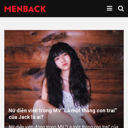
Nữ diễn viên trong MV “Là một thằng con trai”
của Jack là ai?
Nữ diễn viên đóng trong MV "Là một thằng con trai" của