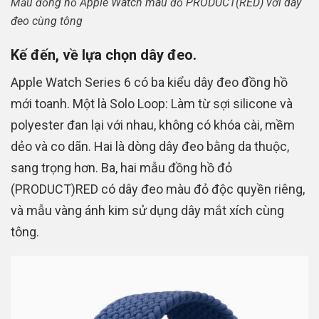
Mẫu đồng hồ Apple Watch màu đỏ PRODUCT(RED) với dây
đeo cùng tông
Kế đến, về lựa chọn dây đeo.
Apple Watch Series 6 có ba kiểu dây đeo đồng hồ
mới toanh. Một là Solo Loop: Làm từ sợi silicone và
polyester đan lại với nhau, không có khóa cài, mềm
dẻo và co dãn. Hai là dòng dây đeo bằng da thuộc,
sang trọng hơn. Ba, hai mẫu đồng hồ đỏ
(PRODUCT)RED có dây đeo màu đỏ độc quyền riêng,
và mẫu vàng ánh kim sử dụng dây mắt xích cùng
tông.