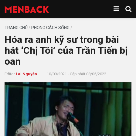
TRANG CHỦ
/
PHONG CÁCH SỐNG
/
Hóa ra anh kỹ sư trong bài
hát ‘Chị Tôi’ của Trần Tiến bị
oan
Editor
Lai Nguyễn
10/09/2021 - Cập nhật 08/05/2022