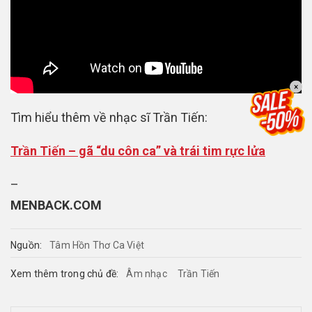
×
Tìm hiểu thêm về nhạc sĩ Trần Tiến:
Trần Tiến – gã “du côn ca” và trái tim rực lửa
–
MENBACK.COM
Nguồn:
Tâm Hồn Thơ Ca Việt
Xem thêm trong chủ đề:
Âm nhạc
Trần Tiến