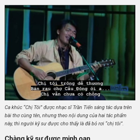
Ca khúc “Chị Tôi” được nhạc sĩ Trần Tiến sáng tác dựa trên
bài thơ cùng tên, nhưng theo nội dung của hai tác phẩm
này, thì người kỹ sư được cho thấy là đã bỏ rơi “chị tôi”.
Chàng kỹ sư được minh oan