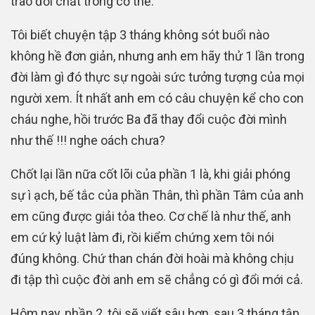
trao đổi chất trong cơ thể.
Tôi biết chuyện tập 3 tháng không sót buổi nào
không hề đơn giản, nhưng anh em hãy thử 1 lần trong
đời làm gì đó thực sự ngoài sức tưởng tượng của mọi
người xem. Ít nhất anh em có câu chuyện kể cho con
cháu nghe, hồi trước Ba đã thay đổi cuộc đời mình
như thế !!! nghe oách chưa?
Chốt lại lần nữa cốt lõi của phần 1 là, khi giải phóng
sự ì ạch, bế tắc của phần Thân, thì phần Tâm của anh
em cũng được giải tỏa theo. Cơ chế là như thế, anh
em cứ kỷ luật làm đi, rồi kiểm chứng xem tôi nói
đúng không. Chứ than chán đời hoài mà không chịu
đi tập thì cuộc đời anh em sẽ chẳng có gì đổi mới cả.
Hôm nay, phần 2, tôi sẽ viết sâu hơn, sau 3 tháng tập