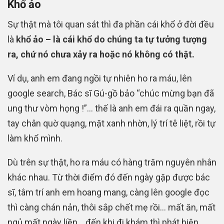
Khổ ảo
Sự thật mà tôi quan sát thì đa phần cái khổ ở đời đều
là
khổ ảo – là cái khổ do chúng ta tự tưởng tượng
ra, chứ nó chưa xảy ra hoặc nó không có thật.
Ví dụ, anh em đang ngồi tự nhiên ho ra máu, lên
google search, Bác sĩ Gú-gồ bảo “chúc mừng bạn đã
ung thư vòm họng !”… thế là anh em đái ra quần ngay,
tay chân quờ quạng, mặt xanh nhờn, lý trí tê liệt, rồi tự
làm khổ mình.
Dù trên sự thật, ho ra máu có hàng trăm nguyên nhân
khác nhau. Từ thời điểm đó đến ngày gặp được bác
sĩ, tâm trí anh em hoang mang, càng lên google đọc
thì càng chán nản, thôi sắp chết mẹ rồi… mất ăn, mất
ngủ mất ngày liền… đến khi đi khám thì phát hiện