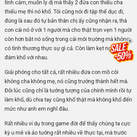
tình cảm, muốn ly dị mà thấy 2 đứa con thiếu cha
thiếu mẹ thì nó khổ. Tôi cũng nói đi tập thể dục đi,
đúng là sau đó tự bản thân chị ấy cũng nhận ra, thà
con cái nó ở với 1 người mà cho thật trọn vẹn 1 người
còn hơn bắt nó sống trong cái môi trường mà không
×
có tình thương thực sự gì cả. Còn làm kẹt nguyên
đám khổ với nhau.
Giải phóng cho tất cả, rất nhiều đứa con mồ côi
không cha không mẹ, nó cũng trưởng thành hết mà.
Đôi lúc cũng chỉ là tưởng tượng của chính mình rồi tự
làm khổ, dù chia tay cũng khổ thật mà không khổ đến
mức như anh em nghĩ đâu.
Rất nhiều ví dụ trong game đời để thấy chúng ta cực
kỳ u mê và ảo tưởng rất nhiều về thực tại, mà trước