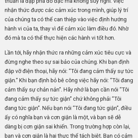
thuần là đập phá đồ đạc mà không suy nghĩ. Việc
nhận thức được các cảm xúc trong mình, giúp lý trí
của chúng ta có thể can thiệp vào việc định hướng
hành vi của ta, thay vì để cảm xúc làm điều đó. Nhờ
đó mà ta có thể thực hiện các hành vi tốt hơn.
Lần tới, hãy nhận thức ra những cảm xúc tiêu cực và
đừng nghe theo sự sai bảo của chúng. Khi bạn định
đập vỡ điện thoại, hãy nói: “Tôi đang cảm thấy sự tức
giận.” Khi bạn định bỏ bê công việc hãy nói: “Tôi đang
cảm thấy sự chản nản”. Hãy nhớ là bạn cần nói “Tôi
đang cảm thấy sự tức giận” chứ không phải “Tôi
đang tức giận”. Nếu bạn nói “Tôi đang tức giận”, điều
ấy có nghĩa bạn và cơn giận là một, và bạn sẽ dễ
dàng bị cơn giận sai khiến. Trong trường hợp còn lại,
bạn và cơn giận là hai thực thể tách biệt. Bạn có cảm