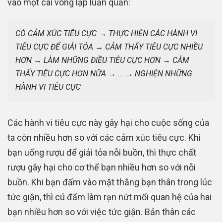
vào một cái vòng lặp luẩn quẩn:
CÓ CẢM XÚC TIÊU CỰC → THỰC HIỆN CÁC HÀNH VI 
TIÊU CỰC ĐỂ GIẢI TỎA → CẢM THẤY TIÊU CỰC NHIỀU 
HƠN → LÀM NHỮNG ĐIỀU TIÊU CỰC HƠN → CẢM 
THẤY TIÊU CỰC HƠN NỮA → … → NGHIỆN NHỮNG 
HÀNH VI TIÊU CỰC
Các hành vi tiêu cực này gây hại cho cuộc sống của
ta còn nhiều hơn so với các cảm xúc tiêu cực. Khi
bạn uống rượu để giải tỏa nỗi buồn, thì thực chất
rượu gây hại cho cơ thể bạn nhiều hơn so với nỗi
buồn. Khi bạn đấm vào mặt thằng bạn thân trong lúc
tức giận, thì cú đấm làm rạn nứt mối quan hệ của hai
bạn nhiều hơn so với việc tức giận. Bản thân các