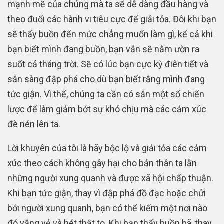
mạnh mẽ của chúng mà ta sẽ dễ dàng đầu hàng và
theo đuổi các hành vi tiêu cực để giải tỏa. Đôi khi bạn
sẽ thấy buồn đến mức chẳng muốn làm gì, kể cả khi
bạn biết mình đang buồn, bạn vẫn sẽ nằm ườn ra
suốt cả tháng trời. Sẽ có lúc bạn cực kỳ điên tiết và
sẵn sàng đập phá cho dù bạn biết rằng mình đang
tức giận. Vì thế, chúng ta cần có sẵn một số chiến
lược để làm giảm bớt sự khó chịu mà các cảm xúc
đè nén lên ta.
Lời khuyên của tôi là hãy bộc lộ và giải tỏa các cảm
xúc theo cách không gây hại cho bản thân ta lẫn
những người xung quanh và được xã hội chấp thuận.
Khi bạn tức giận, thay vì đập phá đồ đạc hoặc chửi
bới người xung quanh, bạn có thể kiếm một nơi nào
đó vắng vẻ và hét thật to. Khi bạn thấy buồn bã, thay