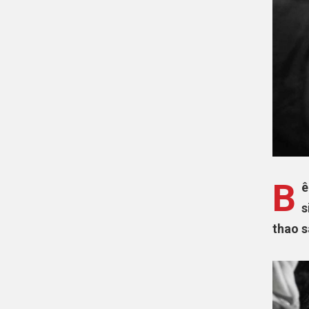
B
ê
s
thao s