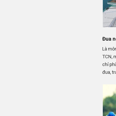
Đua 
Là môn
TCN, m
chỉ ph
đua, t