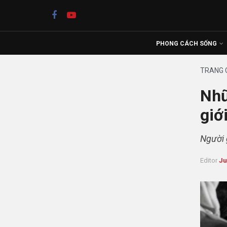
PHONG CÁCH SỐNG
TRANG 
Nhữ
giớ
Người 
Editor
Ju