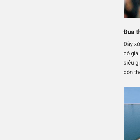
Đua t
Đây xứ
có giá
siêu gi
còn th