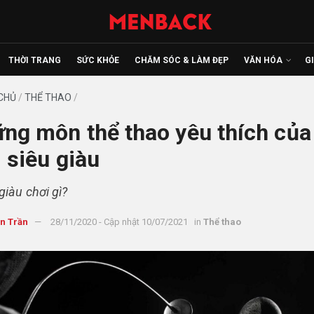
THỜI TRANG
SỨC KHỎE
CHĂM SÓC & LÀM ĐẸP
VĂN HÓA
G
CHỦ
/
THỂ THAO
/
ng môn thể thao yêu thích của
i siêu giàu
giàu chơi gì?
n Trần
28/11/2020 - Cập nhật 10/07/2021
in
Thể thao