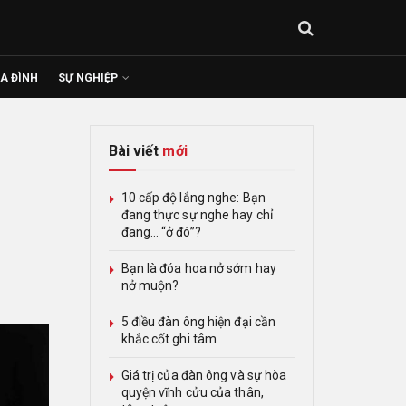
IA ĐÌNH
SỰ NGHIỆP
Bài viết
mới
10 cấp độ lắng nghe: Bạn
đang thực sự nghe hay chỉ
đang… “ở đó”?
Bạn là đóa hoa nở sớm hay
nở muộn?
5 điều đàn ông hiện đại cần
khắc cốt ghi tâm
Giá trị của đàn ông và sự hòa
quyện vĩnh cửu của thân,