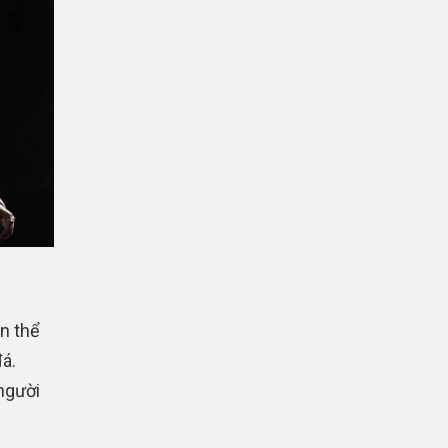
n thể
á.
người