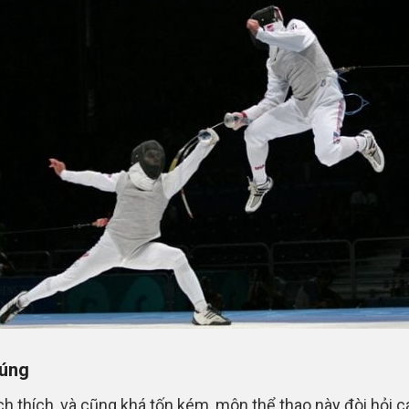
súng
ch thích, và cũng khá tốn kém, môn thể thao này đòi hỏi c