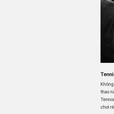
Tenni
Không 
thao n
Tennis
chơi rè