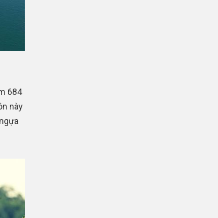
ăm 684
ôn này
 ngựa