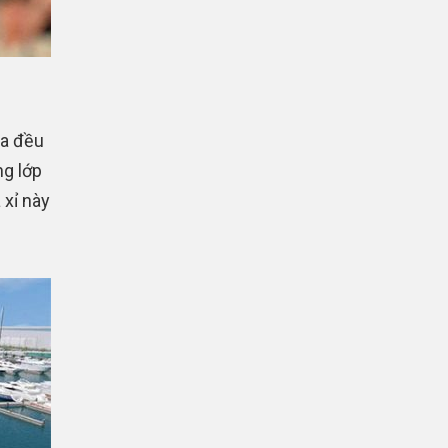
ua đều
ng lớp
 xỉ này