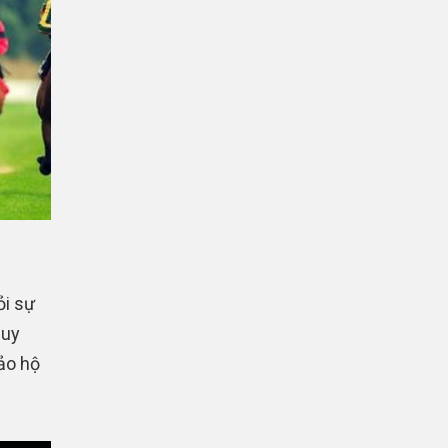
ỏi sự
guy
ảo hộ