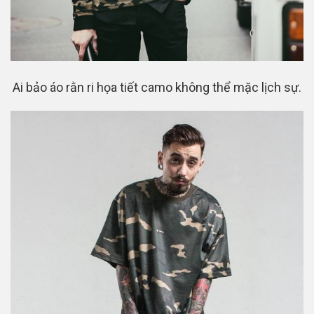
Ai bảo áo rằn ri họa tiết camo không thể mặc lịch sự.