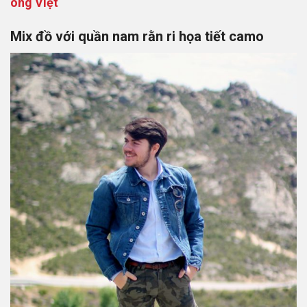
ông Việt
Mix đồ với quần nam rằn ri họa tiết camo