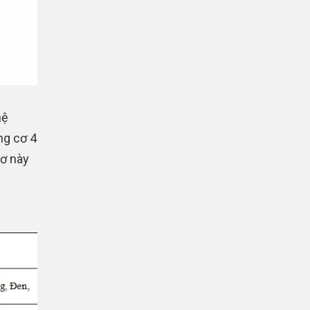
hệ
ng cơ 4
cơ này