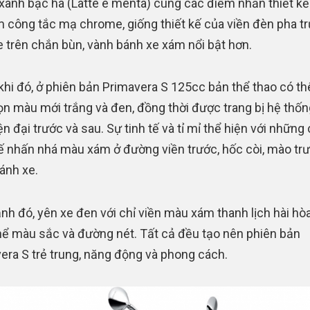
xanh bạc hà (Latte e menta) cùng các điểm nhấn thiết kế
 công tắc mạ chrome, giống thiết kế của viền đèn pha t
 trên chắn bùn, vành bánh xe xám nổi bật hơn.
khi đó, ở phiên bản Primavera S 125cc bản thể thao có th
ọn màu mới trắng và đen, đồng thời được trang bị hệ thố
n đại trước và sau. Sự tinh tế và tỉ mỉ thể hiện với những c
kế nhấn nhá màu xám ở đường viền trước, hốc còi, mào tr
ánh xe.
nh đó, yên xe đen với chỉ viền màu xám thanh lịch hài hò
hể màu sắc và đường nét. Tất cả đều tạo nên phiên bản
era S trẻ trung, năng động và phong cách.