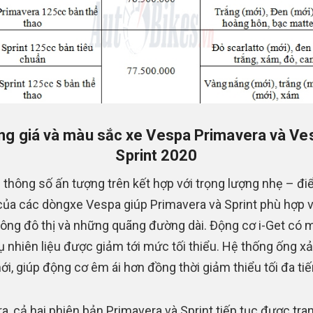
ng giá và màu sắc xe Vespa Primavera và Ve
Sprint 2020
thông số ấn tượng trên kết hợp với trọng lượng nhẹ – đ
của các dòngxe Vespa giúp Primavera và Sprint phù hợp v
hông đô thị và những quãng đường dài. Động cơ i-Get có 
hụ nhiên liệu được giảm tới mức tối thiểu. Hệ thống ống xả
ới, giúp động cơ êm ái hơn đồng thời giảm thiểu tối đa tiế
ra, cả hai phiên bản Primavera và Sprint tiếp tục được tran