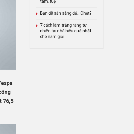
tâm, tuệ
Bạn đã sẵn sàng để… Chết?
7 cách làm trắng răng tự
nhiên tại nhà hiệu quả nhất
cho nam giới
Vespa
 công
t 76,5