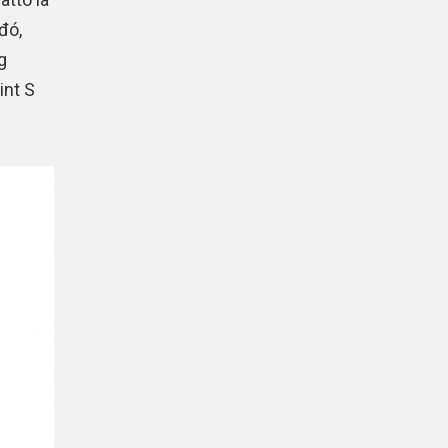
đó,
g
int S