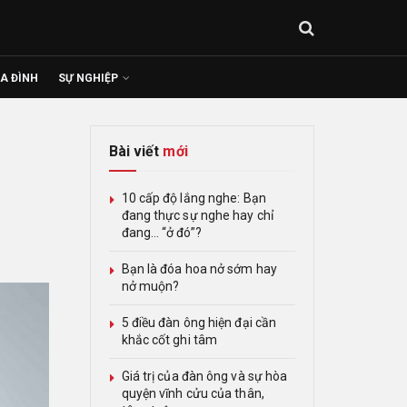
IA ĐÌNH
SỰ NGHIỆP
Bài viết
mới
10 cấp độ lắng nghe: Bạn
đang thực sự nghe hay chỉ
đang… “ở đó”?
Bạn là đóa hoa nở sớm hay
nở muộn?
5 điều đàn ông hiện đại cần
khắc cốt ghi tâm
Giá trị của đàn ông và sự hòa
quyện vĩnh cửu của thân,