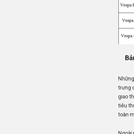
Bả
Những 
trưng 
giao t
tiêu t
toàn m
Ngoài 