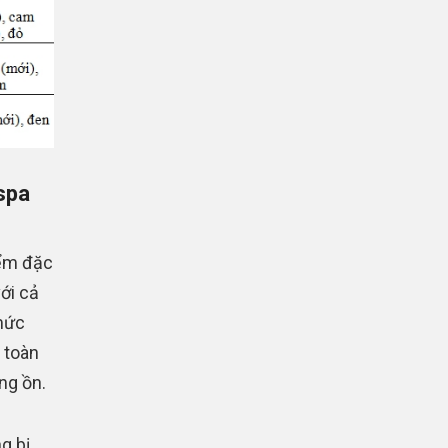
spa
iểm đặc
ới cả
mức
 toàn
ng ồn.
g bị