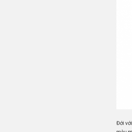
Đới vớ
màu mớ