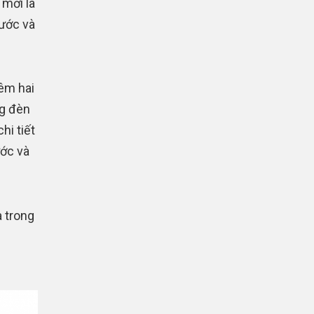
 mới là
rước và
êm hai
ng đèn
hi tiết
ước và
a trong