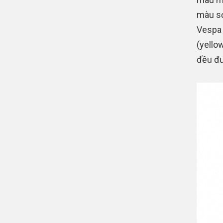
màu sơ
Vespa 
(yello
đều đư