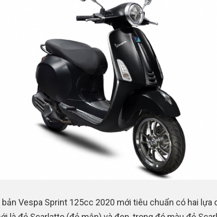
i bản Vespa Sprint 125cc 2020 mới tiêu chuẩn có hai lựa
i là đỏ Scarlatto (đỏ mận) và đen, trong đó màu đỏ Scarl