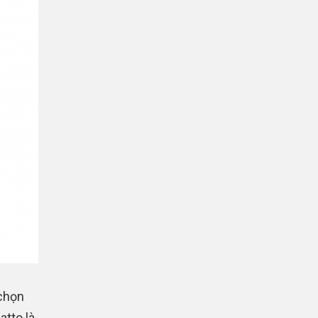
 chọn
atto là