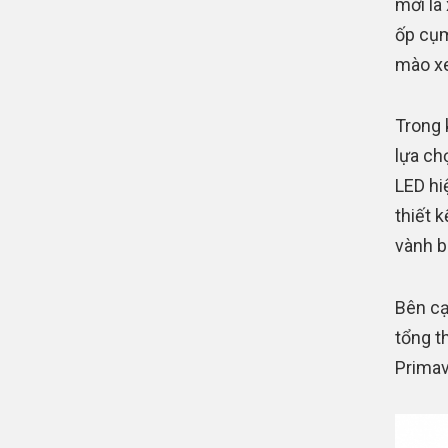
mới là 
ốp cụm
mào xe
Trong 
lựa ch
LED hiệ
thiết 
vành b
Bên cạ
tổng t
Primav