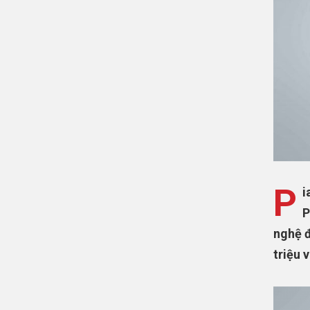
P
i
P
nghệ đ
triệu 