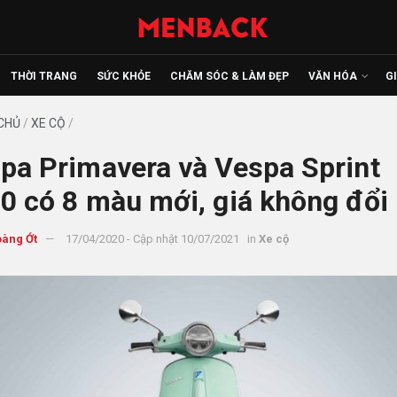
THỜI TRANG
SỨC KHỎE
CHĂM SÓC & LÀM ĐẸP
VĂN HÓA
G
CHỦ
/
XE CỘ
/
pa Primavera và Vespa Sprint
0 có 8 màu mới, giá không đổi
àng Ớt
17/04/2020 - Cập nhật 10/07/2021
in
Xe cộ