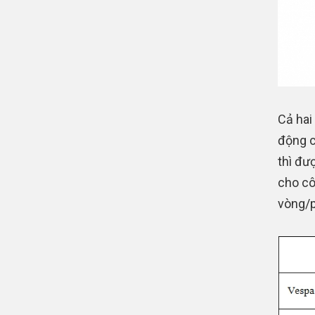
Cả hai
động c
thì đư
cho cô
vòng/p