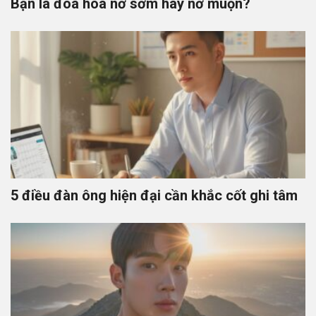
Bạn là đóa hoa nở sớm hay nở muộn?
5 điều đàn ông hiện đại cần khắc cốt ghi tâm