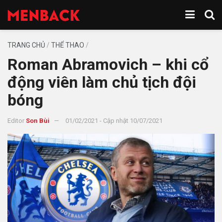
TRANG CHỦ
/
THỂ THAO
/
Roman Abramovich – khi cổ
động viên làm chủ tịch đội
bóng
Editor
Son Bùi
01/02/2021 - Cập nhật 10/07/2021