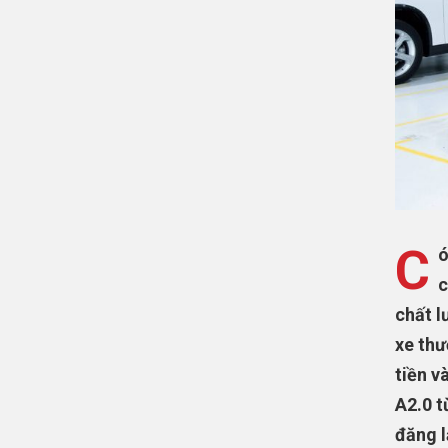
C
ó
c
chất l
xe thư
tiền v
A2.0 t
đăng l