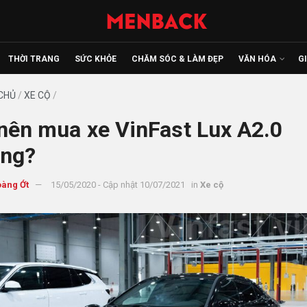
THỜI TRANG
SỨC KHỎE
CHĂM SÓC & LÀM ĐẸP
VĂN HÓA
G
CHỦ
/
XE CỘ
/
nên mua xe VinFast Lux A2.0
ng?
àng Ớt
15/05/2020 - Cập nhật 10/07/2021
in
Xe cộ