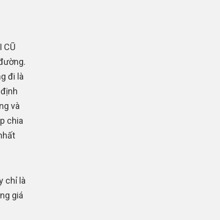
I CŨ
 đường.
g đi là
 định
ng và
p chia
nhất
 chỉ là
ng giá