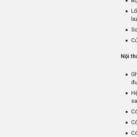
Bộ
Lố
la
Sơ
Cử
Nội th
Gh
đư
Hệ
sa
Có
Cố
Có