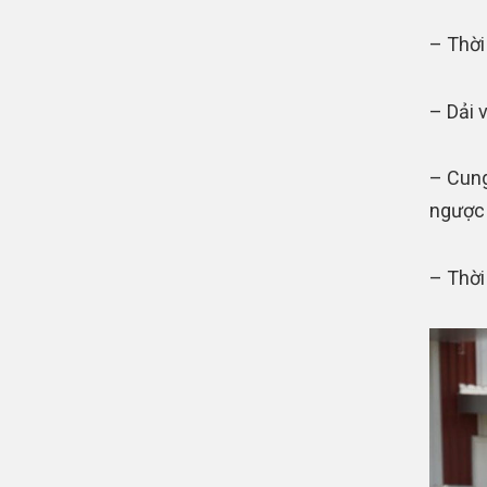
– Thời
– Dải 
– Cung
ngược l
– Thời 