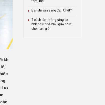
tâm, tuệ
Bạn đã sẵn sàng để… Chết?
7 cách làm trắng răng tự
nhiên tại nhà hiệu quả nhất
cho nam giới
i khi
tế,
hiếc
ống
t Lux
ợc
 các