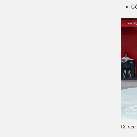
Có
Có nên 