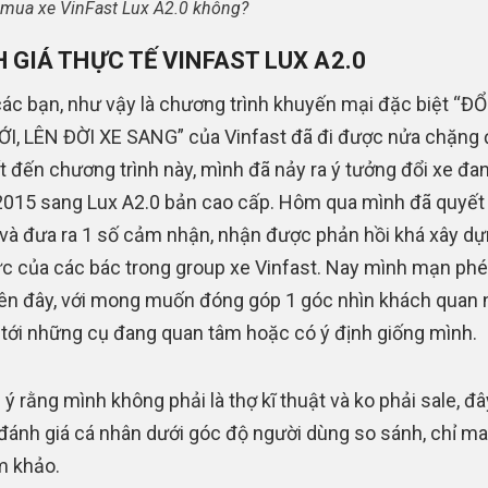
mua xe VinFast Lux A2.0 không?
 GIÁ THỰC TẾ VINFAST LUX A2.0
ác bạn, như vậy là chương trình khuyến mại đặc biệt “ĐỔ
I, LÊN ĐỜI XE SANG” của Vinfast đã đi được nửa chặng
ết đến chương trình này, mình đã nảy ra ý tưởng đổi xe đan
015 sang Lux A2.0 bản cao cấp. Hôm qua mình đã quyết
ử và đưa ra 1 số cảm nhận, nhận được phản hồi khá xây dự
ực của các bác trong group xe Vinfast. Nay mình mạn phé
 lên đây, với mong muốn đóng góp 1 góc nhìn khách quan 
 tới những cụ đang quan tâm hoặc có ý định giống mình.
 ý rằng mình không phải là thợ kĩ thuật và ko phải sale, đây
 đánh giá cá nhân dưới góc độ người dùng so sánh, chỉ ma
am khảo.