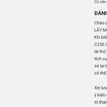
Có nên 
ĐÁNH
Chào c
LẤY MỚ
Khi bi
C250 2
lái th
tích c
sẻ lại
có thể
Xin lưu
ý kiến
trị th