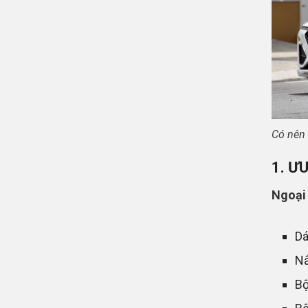
Có nên 
1. Ư
Ngoại 
Dá
Nắ
Bộ