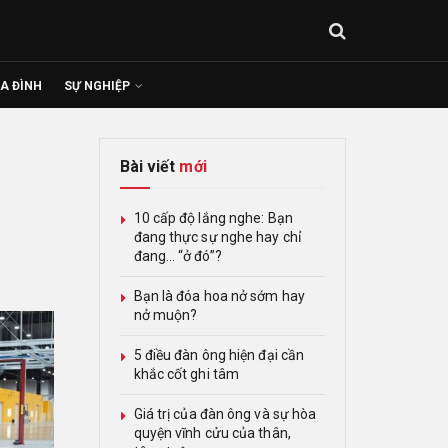
IA ĐÌNH
SỰ NGHIỆP
Bài viết
mới
10 cấp độ lắng nghe: Bạn
đang thực sự nghe hay chỉ
đang… “ở đó”?
Bạn là đóa hoa nở sớm hay
nở muộn?
5 điều đàn ông hiện đại cần
khắc cốt ghi tâm
Giá trị của đàn ông và sự hòa
quyện vĩnh cửu của thân,