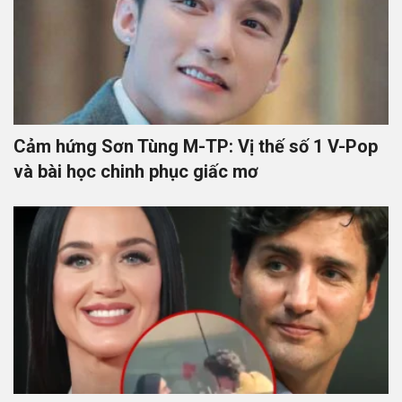
Cảm hứng Sơn Tùng M-TP: Vị thế số 1 V-Pop
và bài học chinh phục giấc mơ