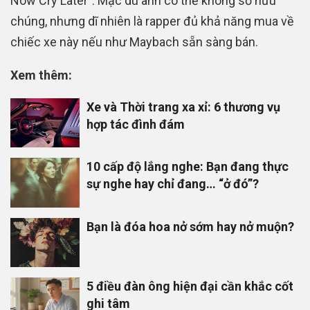
Now Cry Later”. Mặc dù anh có thể không sở hữu
chúng, nhưng dĩ nhiên là rapper đủ khả năng mua về
chiếc xe này nếu như Maybach sẵn sàng bán.
Xem thêm:
Xe và Thời trang xa xỉ: 6 thương vụ
hợp tác đình đám
10 cấp độ lắng nghe: Bạn đang thực
sự nghe hay chỉ đang… “ở đó”?
Bạn là đóa hoa nở sớm hay nở muộn?
5 điều đàn ông hiện đại cần khắc cốt
ghi tâm