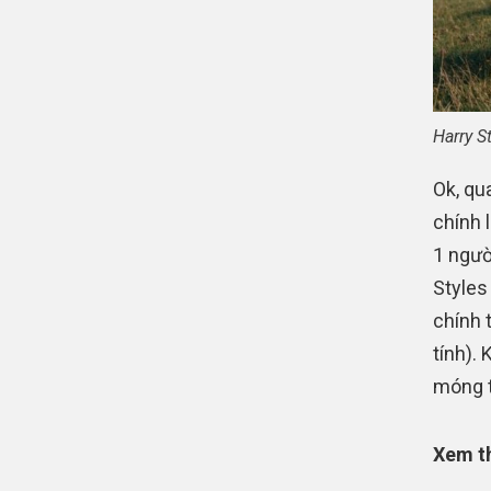
Harry S
Ok, qua
chính 
1 ngườ
Styles
chính 
tính).
móng t
Xem t