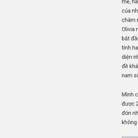
mẽ, hã
của nh
châm n
Olivia
bắt đầ
tính h
diện n
đề khá
nam si
Mình c
được 2
đón nh
không 