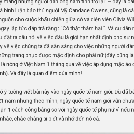
y mang những người đàn ông nam tính trở lại” – đây là câ
à bình luận bảo thủ người Mỹ Candace Owens, cũng là câ
guồn cho cuộc khẩu chiến giữa cô và diễn viên Olivia Wil
 ngay lập tức đáp trả rằng : “Cô thật thảm hại “. Và cư dâ
u đặt ra câu hỏi về việc đâu là giới hạn nhất định cho sự
ay về việc chúng ta đã sẵn sàng cho việc những người đà
hững trang phục được mặc định cho phái nữ (đây cũng là
 là nóng ở Việt Nam 1 tháng qua về việc áp dụng mặc áo 
nh). Và đây là quan điểm của mình!
ó ý tưởng viết bài này vào ngày quốc tế nam giới. Dù đã b
1 năm nhưng theo mình, ngày quốc tế nam giới vẫn chư
ận 1 cách công bằng so với ngày quốc tế phụ nữ vì nếu 
nhắc, chắc chẳng ai biết và nhớ đến nó cả.