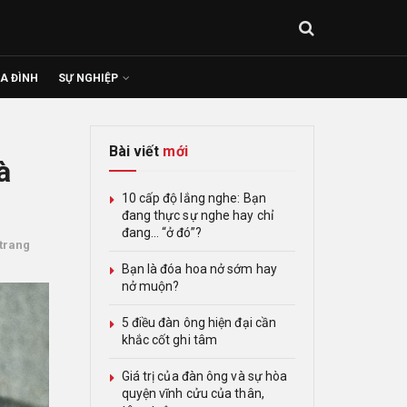
IA ĐÌNH
SỰ NGHIỆP
Bài viết
mới
à
10 cấp độ lắng nghe: Bạn
đang thực sự nghe hay chỉ
đang… “ở đó”?
trang
Bạn là đóa hoa nở sớm hay
nở muộn?
5 điều đàn ông hiện đại cần
khắc cốt ghi tâm
Giá trị của đàn ông và sự hòa
quyện vĩnh cửu của thân,