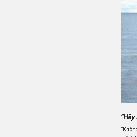
“Hãy 
“Không