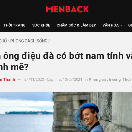
THỜI TRANG
SỨC KHỎE
CHĂM SÓC & LÀM ĐẸP
VĂN HÓA
G
CHỦ
/
PHONG CÁCH SỐNG
/
 ông điệu đà có bớt nam tính v
nh mẽ?
m Thanh
24/11/2020 - Cập nhật 10/07/2021
in
Phong cách sống
,
Thời 