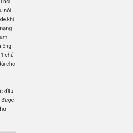
u nói
u nói
de khi
n mạng
 nam
n ông
 1 chủ
dài cho
ắt đầu
a được
như