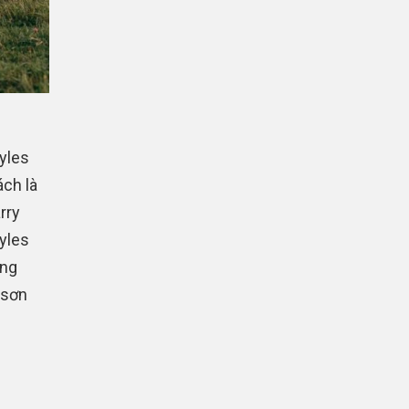
tyles
ách là
rry
yles
ong
 sơn