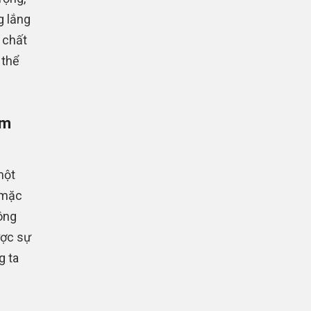
g lắng
 chất
 thể
ớm
một
 mặc
ông
ược sự
g ta