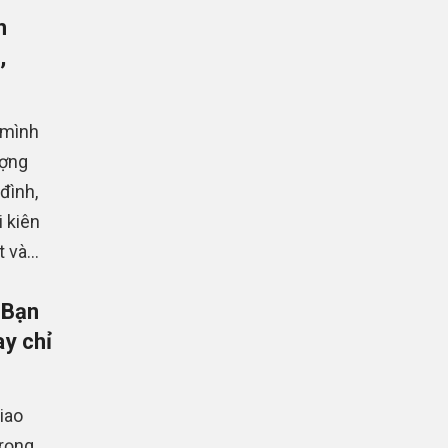
h
,
 mình
ượng
đình,
i kiên
và...
 Bạn
y chỉ
iao
trọng,