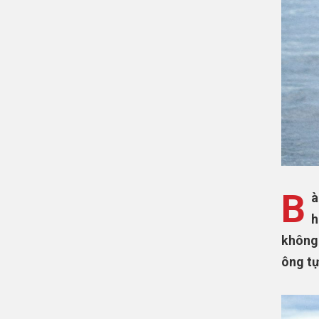
B
à
h
không 
ông tự