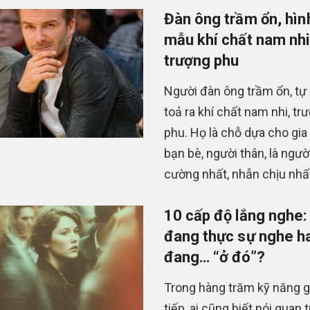
Đàn ông trầm ổn, hìn
mẫu khí chất nam nhi
trượng phu
Người đàn ông trầm ổn, tự
toả ra khí chất nam nhi, tr
phu. Họ là chỗ dựa cho gia 
bạn bè, người thân, là ngườ
cường nhất, nhẫn chịu nhất 
10 cấp độ lắng nghe:
đang thực sự nghe ha
đang… “ở đó”?
Trong hàng trăm kỹ năng g
tiếp, ai cũng biết nói quan 