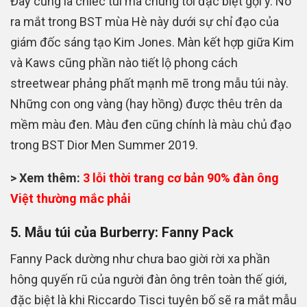
Đây cũng là chiếc túi mà chúng tôi đặc biệt gợi ý. Nó
ra mắt trong BST mùa Hè này dưới sự chỉ đạo của
giám đốc sáng tạo Kim Jones. Màn kết hợp giữa Kim
và Kaws cũng phần nào tiết lộ phong cách
streetwear phảng phất mạnh mẽ trong mẫu túi này.
Những con ong vàng (hay hồng) được thêu trên da
mềm màu đen. Màu đen cũng chính là màu chủ đạo
trong BST Dior Men Summer 2019.
> Xem thêm:
3 lỗi thời trang cơ bản 90% đàn ông
Việt thường mắc phải
5. Mẫu túi của Burberry: Fanny Pack
Fanny Pack dường như chưa bao giời rời xa phần
hông quyến rũ của người đàn ông trên toàn thế giới,
đặc biệt là khi Riccardo Tisci tuyên bố sẽ ra mắt mẫu