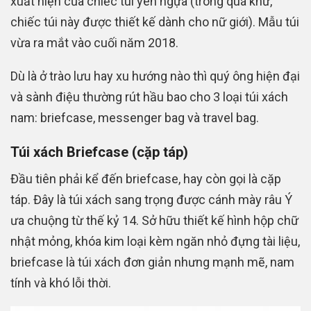
xuất hiện của chiếc túi yên ngựa (trong quá khứ,
chiếc túi này được thiết kế dành cho nữ giới). Mẫu túi
vừa ra mắt vào cuối năm 2018.
Dù là ở trào lưu hay xu hướng nào thì quý ông hiện đại
và sành điệu thường rút hầu bao cho 3 loại túi xách
nam: briefcase, messenger bag và travel bag.
Túi xách Briefcase (cặp táp)
Đầu tiên phải kể đến briefcase, hay còn gọi là cặp
táp. Đây là túi xách sang trọng được cánh mày râu Ý
ưa chuộng từ thế kỷ 14. Sở hữu thiết kế hình hộp chữ
nhật mỏng, khóa kim loại kèm ngăn nhỏ đựng tài liệu,
briefcase là túi xách đơn giản nhưng mạnh mẽ, nam
tính và khó lỗi thời.