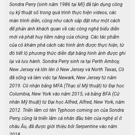
Sondra Perry (sinh năm 1986 tại Mĩ) đã tận dụng công 
cụ kỹ thuật số trong quá trình thực hiện videos, các 
màn trình diễn, cũng như cách sắp đặt như một cách 
để phản ánh khách quan về các công nghệ biểu diễn 
mới và phát huy tiềm năng của chúng. Các tác phẩm 
của cô khám phá cách các hình ảnh được thực hiện, từ 
đó tiết lộ phương thức diễn đạt bằng hình ảnh được ghi 
lại và lưu hành. Sondra Perry sinh ra tại Perth Amboy, 
New Jersey và lớn lên ở New Jersey và North Texas, Cô 
đã sống và làm việc tại Newark, New Jersey từ năm 
2019. Cô nhận bằng MFA (Thạc sĩ Mỹ thuật) từ Đại học 
Columbia, New York vào năm 2015, và bằng BFA (Cử 
nhân Mỹ thuật) từ Đại học Alfred, Alfred, New York, năm 
2012. Triển lãm có tên Typhoon coming on của Sondra 
Perry, cũng là triển lãm cá nhân đầu tiên của nghệ sĩ ở 
châu Âu, đã được giới thiệu bởi Serpentine vào năm 
2018.