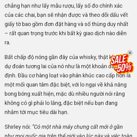
chẳng hạn như lấy mẫu rượu, lấy số đo chính xác
của các chai, bạn sẽ nhận được và theo dõi dấu vết
giấy tờ bao gồm đơn đặt hàng và số thùng duy nhất
– rất quan trọng trước khi bất kỳ giao dịch nào diễn
ra.
×
Bất chấp độ nóng gần đây của whisky, thật khó để
dự đoán tương lai của nó như là một khoản đầu tư ổn
định. Đầu cơ hàng loạt vào phân khúc cao cấp hơn là
một mối quan tâm đặc biệt, với lo ngại về khả năng
bong bóng xuất hiện, mặc dù nhiều người nói rằng
không có gì phải lo lắng, đặc biệt nếu bạn đang
nhắm tới mục tiêu dài hạn.
Shirley nói:
“Có một nhà máy chưng cất mới ở gần
như mọi quốc gia trên thế giới vào lúc này và việc toàn