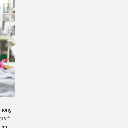
không
i với
định