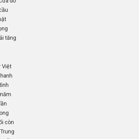
 cửa do
 cầu
mặt
rọng
ải tăng
 Việt
nhanh
tình
I năm
lần
rong
ối còn
 Trung