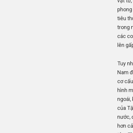
vật tư
phong 
tiêu t
trong 
các co
lên gấ
Tuy nh
Nam đã
cơ cấu
hình m
ngoái,
của Tậ
nước, 
hơn cả