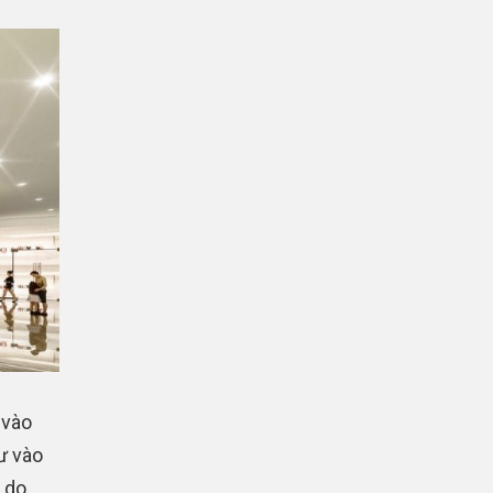
 vào
ư vào
 do