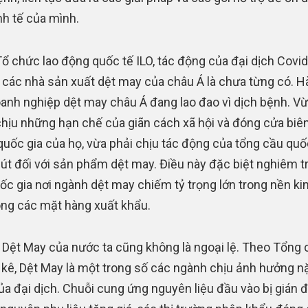
nh tế của mình.
ổ chức lao động quốc tế ILO, tác động của đại dịch Covi
i các nhà sản xuất dệt may của châu Á là chưa từng có. 
oanh nghiệp dệt may châu Á đang lao đao vì dịch bệnh. Vừ
hịu những hạn chế của giãn cách xã hội và đóng cửa biên 
quốc gia của họ, vừa phải chịu tác động của tổng cầu quố
út đối với sản phẩm dệt may. Điều này đặc biệt nghiêm t
ốc gia nơi ngành dệt may chiếm tỷ trọng lớn trong nền kin
ong các mặt hàng xuất khẩu.
Dệt May của nước ta cũng không là ngoại lệ. Theo Tổng 
kê, Dệt May là một trong số các ngành chịu ảnh hưởng n
ủa đại dịch. Chuỗi cung ứng nguyên liệu đầu vào bị gián 