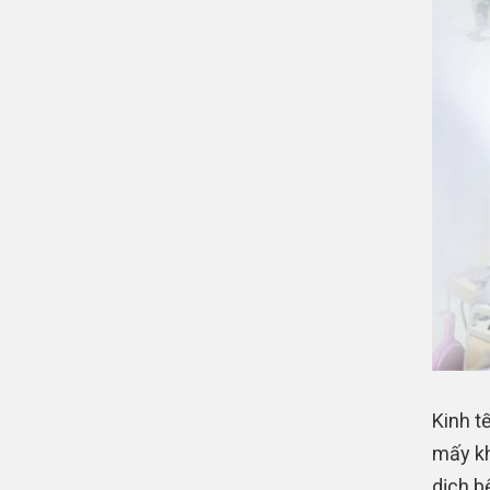
Kinh t
mấy kh
dịch bệ