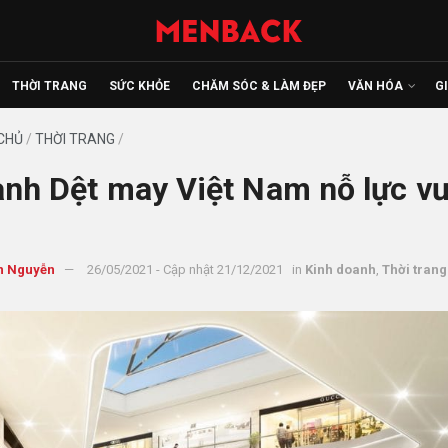
THỜI TRANG
SỨC KHỎE
CHĂM SÓC & LÀM ĐẸP
VĂN HÓA
G
CHỦ
/
THỜI TRANG
/
nh Dệt may Việt Nam nỗ lực v
n Nguyễn
26/05/2021 - Cập nhật 21/12/2021
in
Kinh doanh
,
Thời trang