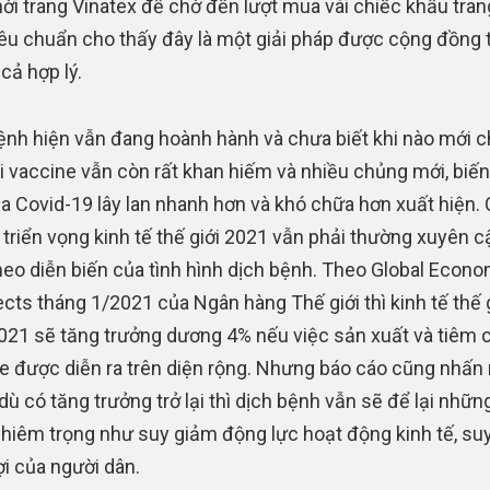
ời trang Vinatex để chờ đến lượt mua vài chiếc khẩu tran
iêu chuẩn cho thấy đây là một giải pháp được cộng đồng t
 cả hợp lý.
ệnh hiện vẫn đang hoành hành và chưa biết khi nào mới 
hi vaccine vẫn còn rất khan hiếm và nhiều chủng mới, biến
a Covid-19 lây lan nhanh hơn và khó chữa hơn xuất hiện.
 triển vọng kinh tế thế giới 2021 vẫn phải thường xuyên c
heo diễn biến của tình hình dịch bệnh. Theo Global Econo
cts tháng 1/2021 của Ngân hàng Thế giới thì kinh tế thế g
21 sẽ tăng trưởng dương 4% nếu việc sản xuất và tiêm 
e được diễn ra trên diện rộng. Nhưng báo cáo cũng nhấ
 dù có tăng trưởng trở lại thì dịch bệnh vẫn sẽ để lại nhữn
hiêm trọng như suy giảm động lực hoạt động kinh tế, su
ợi của người dân.