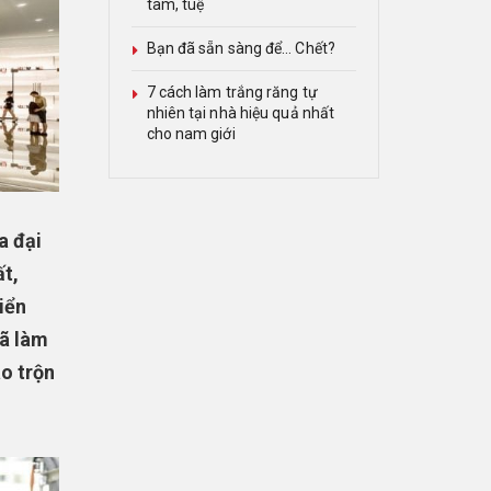
tâm, tuệ
Bạn đã sẵn sàng để… Chết?
7 cách làm trắng răng tự
nhiên tại nhà hiệu quả nhất
cho nam giới
a đại
ất,
iển
đã làm
áo trộn