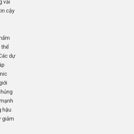
g vải
in cậy
chấm
 thể
 Các dự
ập
mic
iới
chủng
n mạnh
g hậu
y giảm