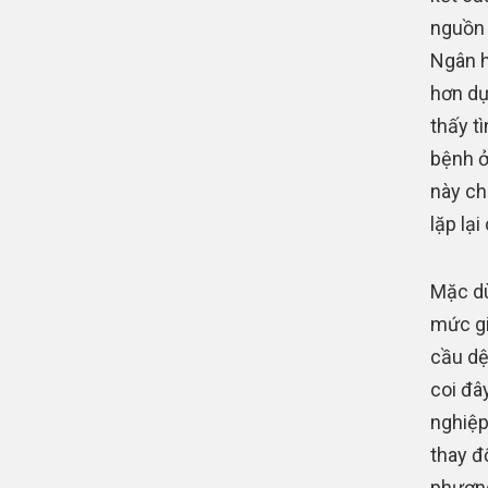
nguồn 
Ngân h
hơn dự
thấy t
bệnh ở
này ch
lặp lạ
Mặc dù
mức gi
cầu dệ
coi đây
nghiệp
thay đ
phương