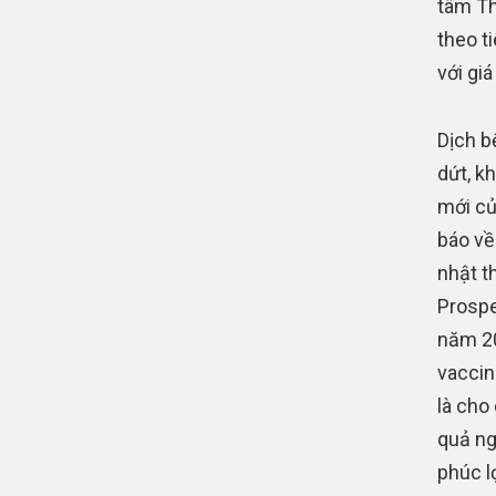
tâm Th
theo t
với giá
Dịch b
dứt, k
mới củ
báo về
nhật t
Prospe
năm 20
vaccin
là cho
quả ng
phúc l