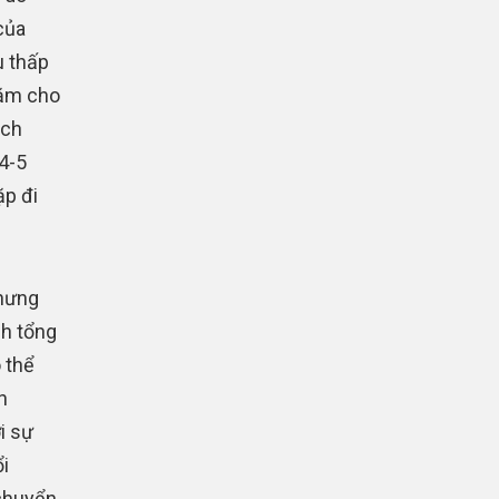
của
u thấp
răm cho
ịch
4-5
ặp đi
hưng
nh tổng
 thể
h
i sự
i
 chuyển