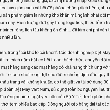
, nguyên phụ liệu tăng giá, các thị trường nhập khẩu đóng
tỏa hay giãn cách xã hội để phòng chống dịch bệnh, nhu
hụ sản phẩm giảm là những khó khăn mà ngành phải đối 
năm nay. Hiện tượng đứt gãy trong logistics, thiếu trầm t
ntainer rỗng, lịch tàu không ổn định,… đã làm chi phí vận t
p nhiều lần.
iên, trong “cái khó ló cái khôn”. Các doanh nghiệp Dệt May
 tìm cách nắm bắt cơ hội trong thách thức, chuyển đổi 
 mặt hàng sang các mặt hàng có khả năng thích ứng với 
ới. Tôi còn nhớ trong đợt cao điểm chống dịch đầu quý I
 khẩu trang vải kháng khuẩn, có thể giặt và tái sử dụng 30 
p đoàn Dệt May Việt Nam, sử dụng toàn bộ nguyên liệu t
đáp ứng nghiêm ngặt yêu cầu của Bộ Y Tế, được phân ph
 thời tem phiếu bao cấp. Dòng người xếp hàng dài tại các