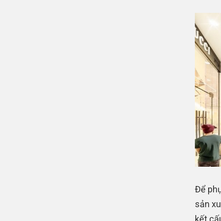
Để phục
sản xu
kết cấ