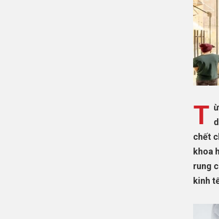
T
ừ
d
chết c
khoa h
rung c
kinh t