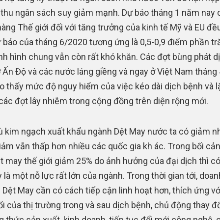
thu ngân sách suy giảm mạnh. Dự báo tháng 1 năm nay 
àng Thế giới đối với tăng trưởng của kinh tế Mỹ và EU đề
 báo của tháng 6/2020 tương ứng là 0,5-0,9 điểm phần t
ình hình chung vẫn còn rất khó khăn. Các đợt bùng phát d
 Ấn Độ và các nước láng giềng và ngay ở Việt Nam tháng 
o thấy mức độ nguy hiểm của việc kéo dài dịch bệnh và l
i các đợt lây nhiễm trong cộng đồng trên diện rộng mới.
 kim ngạch xuất khẩu ngành Dệt May nước ta có giảm n
ảm vẫn thấp hơn nhiều các quốc gia kh ác. Trong bối cả
t may thế giới giảm 25% do ảnh hưởng của đại dịch thì có
 là một nỗ lực rất lớn của ngành. Trong thời gian tới, doan
 Dệt May cần có cách tiếp cận linh hoạt hơn, thích ứng vớ
ổi của thị trường trong và sau dịch bệnh, chủ động thay đổ
 thức sản xuất, kinh doanh, tiếp tục đổi mới công nghệ,