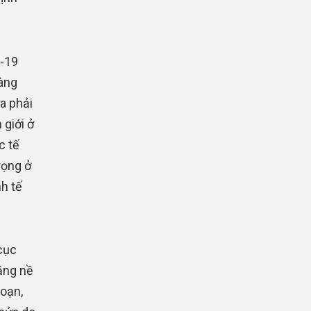
d-19
Hàng
a phải
giới ở
c tế
rọng ở
h tế
cục
ặng nề
đoạn,