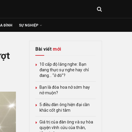
IA ĐÌNH
SỰ NGHIỆP
Bài viết
mới
ượt
10 cấp độ lắng nghe: Bạn
đang thực sự nghe hay chỉ
đang… “ở đó”?
Bạn là đóa hoa nở sớm hay
nở muộn?
5 điều đàn ông hiện đại cần
khắc cốt ghi tâm
Giá trị của đàn ông và sự hòa
quyện vĩnh cửu của thân,