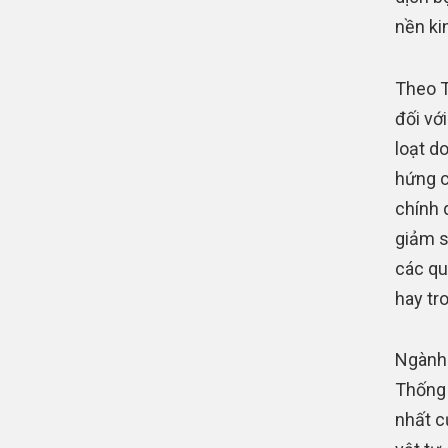
nền ki
Theo T
đối vớ
loạt d
hứng c
chính 
giảm s
các qu
hay tr
Ngành 
Thống 
nhất c