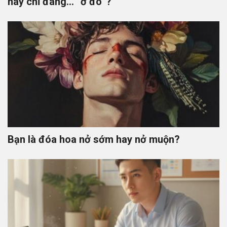
hay chỉ đang… “ở đó”?
Bạn là đóa hoa nở sớm hay nở muộn?