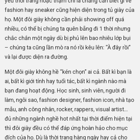
yêu thời trang hoặc thậm chí là chẳng cần biết gì về
fashion hay sneaker cũng hiện diện trong tủ giày của
họ. Một đôi giày không cần phải showing off quá
nhiều, có thể bị chúng ta quên bẵng đi 1 thời nhưng
chắc chắn một ngày dù bị phủ lên bao nhiêu lớp bụi
– chúng ta cũng lần mò ra nó rồi kêu lên: “À đây rồi”
và lại được diện ra đường.
Một đôi giày không hề “kén chọn” ai cả. Bất kì bạn là
ai, bất kì giới tính hay tuổi tác, bất kì ngành nào mà
bạn đang hoạt động. Học sinh, sinh viên, người đi
làm, ngôi sao, fashion designer, fashion icon, nhà tạo
mẫu, anh công nhân, rocker, rappers, visual artist…
đủ những ngành nghề hot nhất tại thời điểm hiện tại
thì đôi giày đều có thể đáp ứng hoàn hảo cho mục
đích của họ. Dù là thời trang hàng ngày hay cả cho