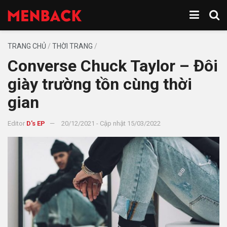
TRANG CHỦ
/
THỜI TRANG
/
Converse Chuck Taylor – Đôi
giày trường tồn cùng thời
gian
Editor
D's EP
20/12/2021 - Cập nhật 15/03/2022