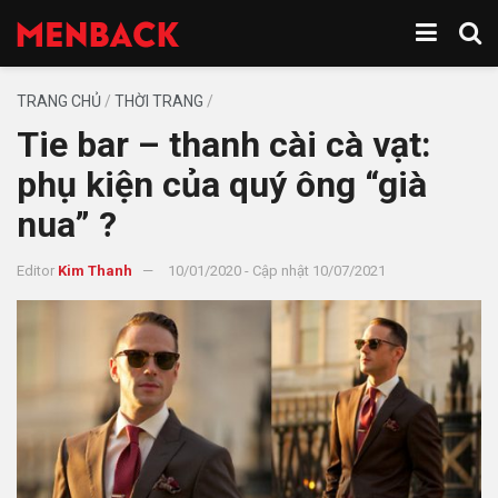
TRANG CHỦ
/
THỜI TRANG
/
Tie bar – thanh cài cà vạt:
phụ kiện của quý ông “già
nua” ?
Editor
Kim Thanh
10/01/2020 - Cập nhật 10/07/2021