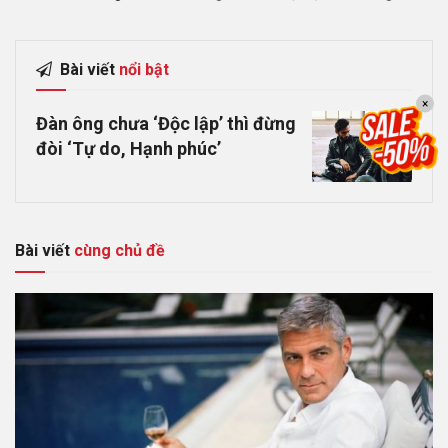
Bài viết
nổi bật
×
Đàn ông chưa ‘Độc lập’ thì đừng
đòi ‘Tự do, Hạnh phúc’
Bài viết
cùng chủ đề