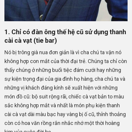
1. Chỉ có đàn ông thế hệ cũ sử dụng thanh
cài cà vạt (tie bar)
Nó bị trông già nua đơn giản là vì cha chú ta vận nó
không hợp con mắt của thời đại trẻ. Chúng ta chỉ còn
thấy chúng ở những buổi tiệc đám cưới hay những
sự kiện trọng đại của gia đình họ hàng, cha chú ta và
những vị khách đáng kính sẽ xuất hiện với những
món đồ cũ: bộ suit rộng rãi, chiếc cà vạt bản to màu
sắc không hợp mắt và nhất là món phụ kiện thanh
cài cà vạt dài màu bạc hay vàng bị ố cũ, thỉnh thoảng
còn có hoa văn rồng rắn nhắc nhớ một thời hoàng
kim vủa cuộc đời họ.