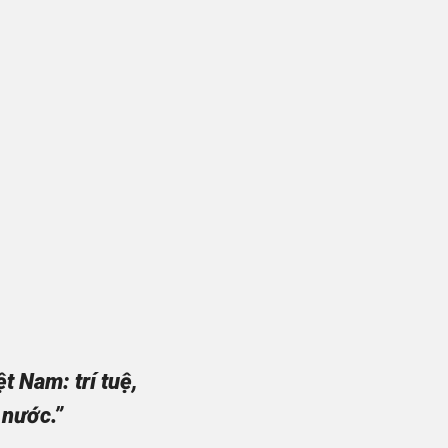
 Nam: trí tuệ,
 nước.”