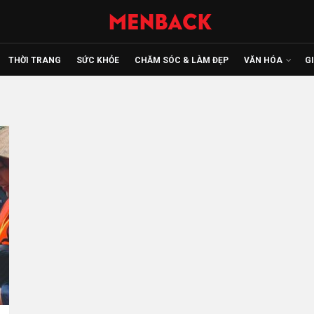
THỜI TRANG
SỨC KHỎE
CHĂM SÓC & LÀM ĐẸP
VĂN HÓA
G