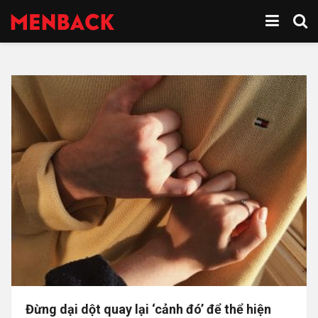
Đừng dại dột quay lại ‘cảnh đó’ để thể hiện